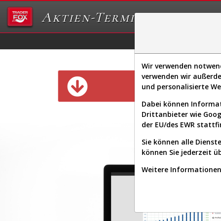
Aktien-Terminal
Daten/Graphs
Ex
Wir verwenden notwendi
verwenden wir außerde
Diese Funk
und personalisierte W
Dabei können Informat
Drittanbieter wie Goo
der EU/des EWR stattfi
Sie können alle Dienste
können Sie jederzeit ü
Weitere Informationen 