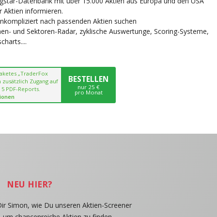
ngstar-Datenbank mit über 15.000 Aktien aus Europa und den USA
r Aktien informieren.
unkompliziert nach passenden Aktien suchen
chen- und Sektoren-Radar, zyklische Auswertunge, Scoring-Systeme,
harts....
paketes „TraderFox
BESTELLEN
 zusätzlich Zugang auf
nur 25 €
 5 PDF-Reports.
pro Monat
ionen
NEU HIER?
Dir Simon, wie Du unseren Aktien-Screener
, um chancenreiche Aktien zu finden.