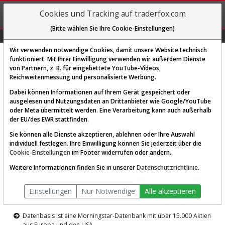
REGIS-
Cookies und Tracking auf traderfox.com
TRIEREN
(Bitte wählen Sie Ihre Cookie-Einstellungen)
Graphs
Explorer
Sector
Scan
Visual
Historie
Macro
Wir verwenden notwendige Cookies, damit unsere Website technisch
funktioniert. Mit Ihrer Einwilligung verwenden wir außerdem Dienste
von Partnern, z. B. für eingebettete YouTube-Videos,
Diese Funktion ist nur für
Reichweitenmessung und personalisierte Werbung.
Premium-Kunden verfügbar
Dabei können Informationen auf Ihrem Gerät gespeichert oder
ausgelesen und Nutzungsdaten an Drittanbieter wie Google/YouTube
oder Meta übermittelt werden. Eine Verarbeitung kann auch außerhalb
der EU/des EWR stattfinden.
Sie können alle Dienste akzeptieren, ablehnen oder Ihre Auswahl
individuell festlegen. Ihre Einwilligung können Sie jederzeit über die
Cookie-Einstellungen
im Footer widerrufen oder ändern.
AKTIEN-TERMINAL
Weitere Informationen finden Sie in unserer
Datenschutzrichtlinie
.
Die Aktienanalyse-Plattform von
Einstellungen
Nur Notwendige
Alle akzeptieren
TraderFox
Datenbasis ist eine Morningstar-Datenbank mit über 15.000 Aktien
aus Europa und den USA