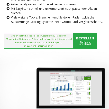
Aktien analysieren und über Aktien informieren.
Mit EasyScan schnell und unkompliziert nach passenden Aktien
suchen
Viele weitere Tools: Branchen- und Sektoren-Radar, zyklische
Auswertunge, Scoring-Systeme, Peer-Group- und Vergleichscharts....
aktien Terminal ist Teil des Abopaketes „TraderFox
BESTELLEN
Morninstar-Datenpaket“. Sie erhalten zusätzlich Zugang auf
nur 25 €
3 weitere Software-Tools und 5 PDF-Reports.
pro Monat
Weitere Informationen