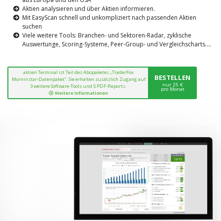
Aktien analysieren und über Aktien informieren.
Mit EasyScan schnell und unkompliziert nach passenden Aktien
suchen
Viele weitere Tools: Branchen- und Sektoren-Radar, zyklische
Auswertunge, Scoring-Systeme, Peer-Group- und Vergleichscharts....
aktien Terminal ist Teil des Abopaketes „TraderFox
BESTELLEN
Morninstar-Datenpaket“. Sie erhalten zusätzlich Zugang auf
nur 25 €
3 weitere Software-Tools und 5 PDF-Reports.
pro Monat
Weitere Informationen