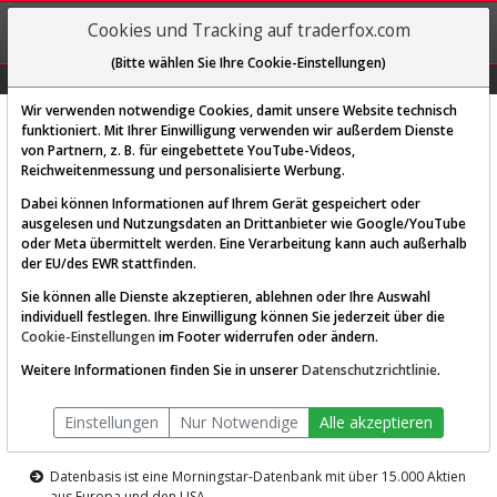
REGIS-
Cookies und Tracking auf traderfox.com
TRIEREN
(Bitte wählen Sie Ihre Cookie-Einstellungen)
Graphs
Explorer
Sector
Scan
Visual
Historie
Macro
Wir verwenden notwendige Cookies, damit unsere Website technisch
funktioniert. Mit Ihrer Einwilligung verwenden wir außerdem Dienste
von Partnern, z. B. für eingebettete YouTube-Videos,
Diese Funktion ist nur für
Reichweitenmessung und personalisierte Werbung.
Premium-Kunden verfügbar
Dabei können Informationen auf Ihrem Gerät gespeichert oder
ausgelesen und Nutzungsdaten an Drittanbieter wie Google/YouTube
oder Meta übermittelt werden. Eine Verarbeitung kann auch außerhalb
der EU/des EWR stattfinden.
Sie können alle Dienste akzeptieren, ablehnen oder Ihre Auswahl
individuell festlegen. Ihre Einwilligung können Sie jederzeit über die
Cookie-Einstellungen
im Footer widerrufen oder ändern.
AKTIEN-TERMINAL
Weitere Informationen finden Sie in unserer
Datenschutzrichtlinie
.
Die Aktienanalyse-Plattform von
Einstellungen
Nur Notwendige
Alle akzeptieren
TraderFox
Datenbasis ist eine Morningstar-Datenbank mit über 15.000 Aktien
aus Europa und den USA