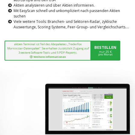
Aktien analysieren und über Aktien informieren.
Mit EasyScan schnell und unkompliziert nach passenden Aktien
suchen
Viele weitere Tools: Branchen- und Sektoren-Radar, zyklische
Auswertunge, Scoring-Systeme, Peer-Group- und Vergleichscharts....
aktien Terminal ist Teil des Abopaketes „TraderFox
BESTELLEN
Morninstar-Datenpaket“. Sie erhalten zusätzlich Zugang auf
nur 25 €
3 weitere Software-Tools und 5 PDF-Reports.
pro Monat
Weitere Informationen