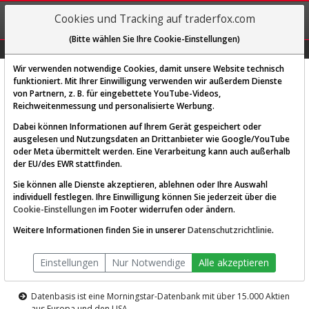
REGIS-
Cookies und Tracking auf traderfox.com
TRIEREN
(Bitte wählen Sie Ihre Cookie-Einstellungen)
Graphs
Explorer
Sector
Scan
Visual
Historie
Macro
Wir verwenden notwendige Cookies, damit unsere Website technisch
funktioniert. Mit Ihrer Einwilligung verwenden wir außerdem Dienste
von Partnern, z. B. für eingebettete YouTube-Videos,
Diese Funktion ist nur für
Reichweitenmessung und personalisierte Werbung.
Premium-Kunden verfügbar
Dabei können Informationen auf Ihrem Gerät gespeichert oder
ausgelesen und Nutzungsdaten an Drittanbieter wie Google/YouTube
oder Meta übermittelt werden. Eine Verarbeitung kann auch außerhalb
der EU/des EWR stattfinden.
Sie können alle Dienste akzeptieren, ablehnen oder Ihre Auswahl
individuell festlegen. Ihre Einwilligung können Sie jederzeit über die
Cookie-Einstellungen
im Footer widerrufen oder ändern.
AKTIEN-TERMINAL
Weitere Informationen finden Sie in unserer
Datenschutzrichtlinie
.
Die Aktienanalyse-Plattform von
Einstellungen
Nur Notwendige
Alle akzeptieren
TraderFox
Datenbasis ist eine Morningstar-Datenbank mit über 15.000 Aktien
aus Europa und den USA