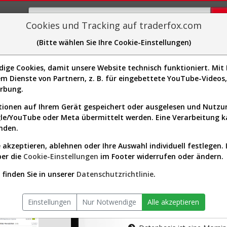
Cookies und Tracking auf traderfox.com
(Bitte wählen Sie Ihre Cookie-Einstellungen)
plorer
Sector-Spider
Easy-Scan
Visualizations
H
ge Cookies, damit unsere Website technisch funktioniert. Mit I
m Dienste von Partnern, z. B. für eingebettete YouTube-Video
tion ist nur für Premium-Kunde
erbung.
ionen auf Ihrem Gerät gespeichert oder ausgelesen und Nutz
gle/YouTube oder Meta übermittelt werden. Eine Verarbeitung 
nden.
 akzeptieren, ablehnen oder Ihre Auswahl individuell festlegen. 
ber die
Cookie-Einstellungen
im Footer widerrufen oder ändern.
AKTIEN-TERM
finden Sie in unserer
Datenschutzrichtlinie
.
Die Aktienanal
Einstellungen
Nur Notwendige
Alle akzeptieren