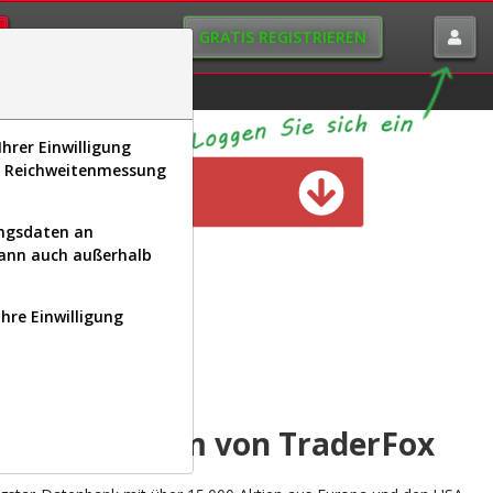
GRATIS REGISTRIEREN
istorie
Macro-View
hrer Einwilligung
s, Reichweitenmessung
n verfügbar
ungsdaten an
kann auch außerhalb
Ihre Einwilligung
INAL
yse-Plattform von TraderFox