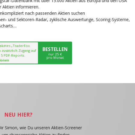
ngstar-Datenbank mit über 15.000 Aktien aus Europa und den USA
r Aktien informieren.
unkompliziert nach passenden Aktien suchen
chen- und Sektoren-Radar, zyklische Auswertunge, Scoring-Systeme,
harts....
paketes „TraderFox
BESTELLEN
 zusätzlich Zugang auf
nur 25 €
 5 PDF-Reports.
pro Monat
ionen
NEU HIER?
Dir Simon, wie Du unseren Aktien-Screener
, um chancenreiche Aktien zu finden.