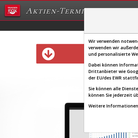
Aktien-Terminal
Daten/Graphs
Ex
Wir verwenden notwendi
verwenden wir außerde
Diese Funk
und personalisierte W
Dabei können Informat
Drittanbieter wie Goo
der EU/des EWR stattfi
Sie können alle Dienste
können Sie jederzeit ü
Weitere Informationen 