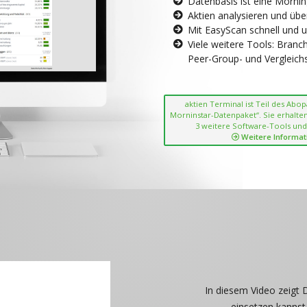
Datenbasis ist eine Morni
Aktien analysieren und übe
Mit EasyScan schnell und 
Viele weitere Tools: Bran
Peer-Group- und Vergleichsc
aktien Terminal ist Teil des Abo
Morninstar-Datenpaket“. Sie erhalten
3 weitere Software-Tools und
Weitere Informat
In diesem Video zeigt 
einsetzen kannst