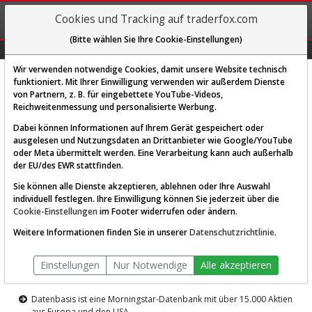
REGIS-
Cookies und Tracking auf traderfox.com
TRIEREN
(Bitte wählen Sie Ihre Cookie-Einstellungen)
Graphs
Explorer
Sector
Scan
Visual
Historie
Macro
Wir verwenden notwendige Cookies, damit unsere Website technisch
funktioniert. Mit Ihrer Einwilligung verwenden wir außerdem Dienste
von Partnern, z. B. für eingebettete YouTube-Videos,
Diese Funktion ist nur für
Reichweitenmessung und personalisierte Werbung.
Premium-Kunden verfügbar
Dabei können Informationen auf Ihrem Gerät gespeichert oder
ausgelesen und Nutzungsdaten an Drittanbieter wie Google/YouTube
oder Meta übermittelt werden. Eine Verarbeitung kann auch außerhalb
der EU/des EWR stattfinden.
Sie können alle Dienste akzeptieren, ablehnen oder Ihre Auswahl
individuell festlegen. Ihre Einwilligung können Sie jederzeit über die
Cookie-Einstellungen
im Footer widerrufen oder ändern.
AKTIEN-TERMINAL
Weitere Informationen finden Sie in unserer
Datenschutzrichtlinie
.
Die Aktienanalyse-Plattform von
Einstellungen
Nur Notwendige
Alle akzeptieren
TraderFox
Datenbasis ist eine Morningstar-Datenbank mit über 15.000 Aktien
aus Europa und den USA