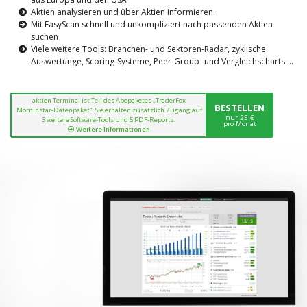
Aktien analysieren und über Aktien informieren.
Mit EasyScan schnell und unkompliziert nach passenden Aktien
suchen
Viele weitere Tools: Branchen- und Sektoren-Radar, zyklische
Auswertunge, Scoring-Systeme, Peer-Group- und Vergleichscharts....
aktien Terminal ist Teil des Abopaketes „TraderFox
BESTELLEN
Morninstar-Datenpaket“. Sie erhalten zusätzlich Zugang auf
nur 25 €
3 weitere Software-Tools und 5 PDF-Reports.
pro Monat
Weitere Informationen