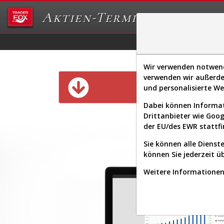
Aktien-Terminal
Daten/Graphs
Ex
Wir verwenden notwendi
verwenden wir außerde
Diese Funk
und personalisierte W
Dabei können Informat
Drittanbieter wie Goo
der EU/des EWR stattfi
Sie können alle Dienste
können Sie jederzeit ü
Weitere Informationen 