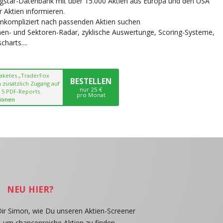
ngstar-Datenbank mit über 15.000 Aktien aus Europa und den USA
r Aktien informieren.
unkompliziert nach passenden Aktien suchen
chen- und Sektoren-Radar, zyklische Auswertunge, Scoring-Systeme,
harts....
paketes „TraderFox
BESTELLEN
 zusätzlich Zugang auf
nur 25 €
 5 PDF-Reports.
pro Monat
ionen
NEU HIER?
Dir Simon, wie Du unseren Aktien-Screener
, um chancenreiche Aktien zu finden.