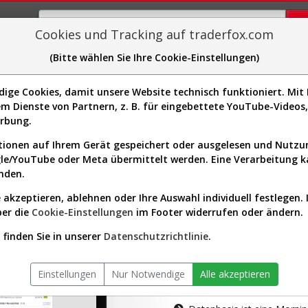
Cookies und Tracking auf traderfox.com
(Bitte wählen Sie Ihre Cookie-Einstellungen)
plorer
Sector-Spider
Easy-Scan
Visualizations
H
ge Cookies, damit unsere Website technisch funktioniert. Mit I
m Dienste von Partnern, z. B. für eingebettete YouTube-Video
tion ist nur für Premium-Kunde
erbung.
ionen auf Ihrem Gerät gespeichert oder ausgelesen und Nutz
gle/YouTube oder Meta übermittelt werden. Eine Verarbeitung 
nden.
 akzeptieren, ablehnen oder Ihre Auswahl individuell festlegen. 
ber die
Cookie-Einstellungen
im Footer widerrufen oder ändern.
AKTIEN-TERM
finden Sie in unserer
Datenschutzrichtlinie
.
Die Aktienanal
Einstellungen
Nur Notwendige
Alle akzeptieren