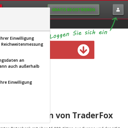
GRATIS REGISTRIEREN
istorie
Macro-View
hrer Einwilligung
s, Reichweitenmessung
n verfügbar
ungsdaten an
kann auch außerhalb
Ihre Einwilligung
INAL
yse-Plattform von TraderFox