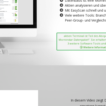
Datenbasis ist eine Morni
Aktien analysieren und übe
Mit EasyScan schnell und 
Viele weitere Tools: Bran
Peer-Group- und Vergleichsc
aktien Terminal ist Teil des Abo
Morninstar-Datenpaket“. Sie erhalten
3 weitere Software-Tools und
Weitere Informat
In diesem Video zeigt 
einsetzen kannst