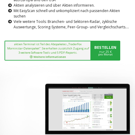
Aktien analysieren und über Aktien informieren.
Mit EasyScan schnell und unkompliziert nach passenden Aktien
suchen
Viele weitere Tools: Branchen- und Sektoren-Radar, zyklische
Auswertunge, Scoring-Systeme, Peer-Group- und Vergleichscharts....
aktien Terminal ist Teil des Abopaketes „TraderFox
BESTELLEN
Morninstar-Datenpaket“. Sie erhalten zusätzlich Zugang auf
nur 25 €
3 weitere Software-Tools und 5 PDF-Reports.
pro Monat
Weitere Informationen