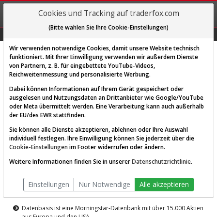
REGIS-
Cookies und Tracking auf traderfox.com
TRIEREN
(Bitte wählen Sie Ihre Cookie-Einstellungen)
Graphs
Explorer
Sector
Scan
Visual
Historie
Macro
Wir verwenden notwendige Cookies, damit unsere Website technisch
funktioniert. Mit Ihrer Einwilligung verwenden wir außerdem Dienste
von Partnern, z. B. für eingebettete YouTube-Videos,
Diese Funktion ist nur für
Reichweitenmessung und personalisierte Werbung.
Premium-Kunden verfügbar
Dabei können Informationen auf Ihrem Gerät gespeichert oder
ausgelesen und Nutzungsdaten an Drittanbieter wie Google/YouTube
oder Meta übermittelt werden. Eine Verarbeitung kann auch außerhalb
der EU/des EWR stattfinden.
Sie können alle Dienste akzeptieren, ablehnen oder Ihre Auswahl
individuell festlegen. Ihre Einwilligung können Sie jederzeit über die
Cookie-Einstellungen
im Footer widerrufen oder ändern.
AKTIEN-TERMINAL
Weitere Informationen finden Sie in unserer
Datenschutzrichtlinie
.
Die Aktienanalyse-Plattform von
Einstellungen
Nur Notwendige
Alle akzeptieren
TraderFox
Datenbasis ist eine Morningstar-Datenbank mit über 15.000 Aktien
aus Europa und den USA