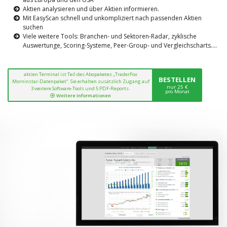
Aktien analysieren und über Aktien informieren.
Mit EasyScan schnell und unkompliziert nach passenden Aktien
suchen
Viele weitere Tools: Branchen- und Sektoren-Radar, zyklische
Auswertunge, Scoring-Systeme, Peer-Group- und Vergleichscharts....
aktien Terminal ist Teil des Abopaketes „TraderFox
BESTELLEN
Morninstar-Datenpaket“. Sie erhalten zusätzlich Zugang auf
nur 25 €
3 weitere Software-Tools und 5 PDF-Reports.
pro Monat
Weitere Informationen