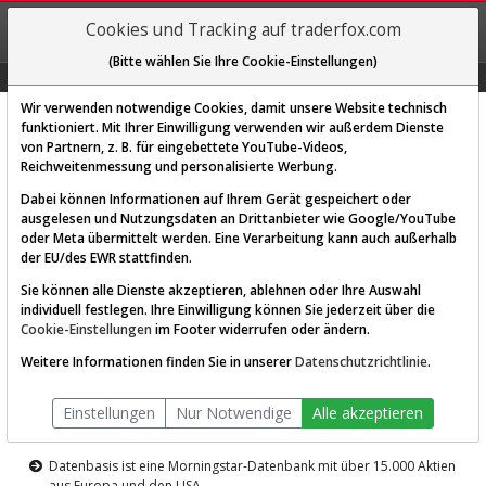
REGIS-
Cookies und Tracking auf traderfox.com
TRIEREN
(Bitte wählen Sie Ihre Cookie-Einstellungen)
Graphs
Explorer
Sector
Scan
Visual
Historie
Macro
Wir verwenden notwendige Cookies, damit unsere Website technisch
funktioniert. Mit Ihrer Einwilligung verwenden wir außerdem Dienste
von Partnern, z. B. für eingebettete YouTube-Videos,
Diese Funktion ist nur für
Reichweitenmessung und personalisierte Werbung.
Premium-Kunden verfügbar
Dabei können Informationen auf Ihrem Gerät gespeichert oder
ausgelesen und Nutzungsdaten an Drittanbieter wie Google/YouTube
oder Meta übermittelt werden. Eine Verarbeitung kann auch außerhalb
der EU/des EWR stattfinden.
Sie können alle Dienste akzeptieren, ablehnen oder Ihre Auswahl
individuell festlegen. Ihre Einwilligung können Sie jederzeit über die
Cookie-Einstellungen
im Footer widerrufen oder ändern.
AKTIEN-TERMINAL
Weitere Informationen finden Sie in unserer
Datenschutzrichtlinie
.
Die Aktienanalyse-Plattform von
Einstellungen
Nur Notwendige
Alle akzeptieren
TraderFox
Datenbasis ist eine Morningstar-Datenbank mit über 15.000 Aktien
aus Europa und den USA