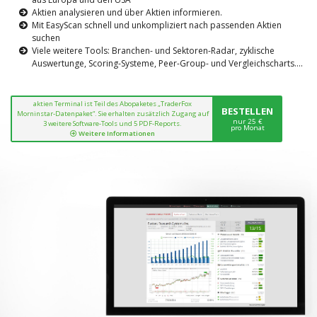
Aktien analysieren und über Aktien informieren.
Mit EasyScan schnell und unkompliziert nach passenden Aktien
suchen
Viele weitere Tools: Branchen- und Sektoren-Radar, zyklische
Auswertunge, Scoring-Systeme, Peer-Group- und Vergleichscharts....
aktien Terminal ist Teil des Abopaketes „TraderFox
BESTELLEN
Morninstar-Datenpaket“. Sie erhalten zusätzlich Zugang auf
nur 25 €
3 weitere Software-Tools und 5 PDF-Reports.
pro Monat
Weitere Informationen