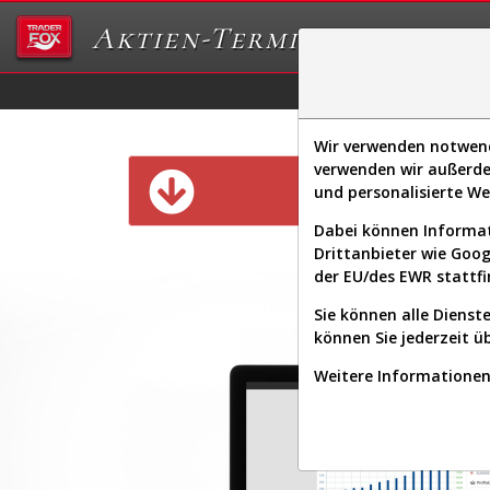
Aktien-Terminal
Daten/Graphs
Ex
Wir verwenden notwendi
verwenden wir außerde
Diese Funk
und personalisierte W
Dabei können Informat
Drittanbieter wie Goo
der EU/des EWR stattfi
Sie können alle Dienste
können Sie jederzeit ü
Weitere Informationen 