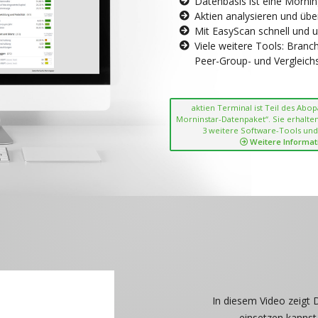
Datenbasis ist eine Morni
Aktien analysieren und übe
Mit EasyScan schnell und 
Viele weitere Tools: Bran
Peer-Group- und Vergleichsc
aktien Terminal ist Teil des Abo
Morninstar-Datenpaket“. Sie erhalten
3 weitere Software-Tools und
Weitere Informat
In diesem Video zeigt 
einsetzen kannst