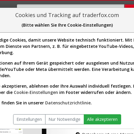
Cookies und Tracking auf traderfox.com
(Bitte wählen Sie Ihre Cookie-Einstellungen)
plorer
Sector-Spider
Easy-Scan
Visualizations
H
ge Cookies, damit unsere Website technisch funktioniert. Mit I
m Dienste von Partnern, z. B. für eingebettete YouTube-Video
tion ist nur für Premium-Kunde
erbung.
ionen auf Ihrem Gerät gespeichert oder ausgelesen und Nutz
gle/YouTube oder Meta übermittelt werden. Eine Verarbeitung 
nden.
 akzeptieren, ablehnen oder Ihre Auswahl individuell festlegen. 
ber die
Cookie-Einstellungen
im Footer widerrufen oder ändern.
AKTIEN-TERM
finden Sie in unserer
Datenschutzrichtlinie
.
Die Aktienanal
Einstellungen
Nur Notwendige
Alle akzeptieren