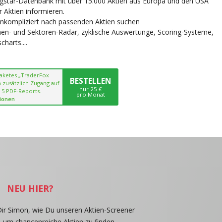
ngstar-Datenbank mit über 15.000 Aktien aus Europa und den USA
r Aktien informieren.
unkompliziert nach passenden Aktien suchen
chen- und Sektoren-Radar, zyklische Auswertunge, Scoring-Systeme,
harts....
paketes „TraderFox
BESTELLEN
 zusätzlich Zugang auf
nur 25 €
 5 PDF-Reports.
pro Monat
ionen
NEU HIER?
Dir Simon, wie Du unseren Aktien-Screener
, um chancenreiche Aktien zu finden.