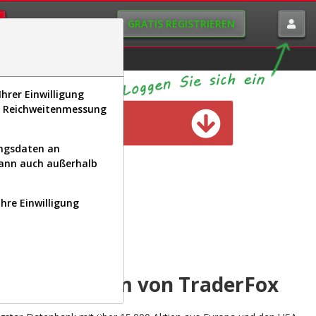
GRATIS REGISTRIEREN
istorie
Macro-View
hrer Einwilligung
s, Reichweitenmessung
n verfügbar
ungsdaten an
kann auch außerhalb
Ihre Einwilligung
INAL
yse-Plattform von TraderFox