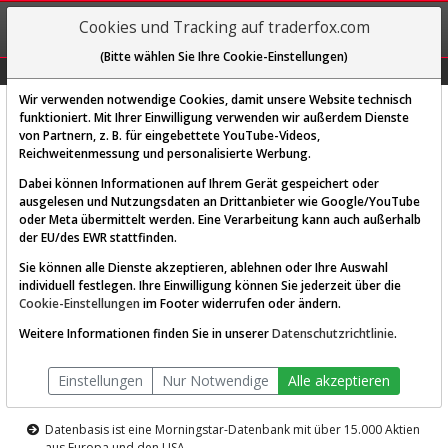
REGIS-
Cookies und Tracking auf traderfox.com
TRIEREN
(Bitte wählen Sie Ihre Cookie-Einstellungen)
Graphs
Explorer
Sector
Scan
Visual
Historie
Macro
Wir verwenden notwendige Cookies, damit unsere Website technisch
funktioniert. Mit Ihrer Einwilligung verwenden wir außerdem Dienste
von Partnern, z. B. für eingebettete YouTube-Videos,
Diese Funktion ist nur für
Reichweitenmessung und personalisierte Werbung.
Premium-Kunden verfügbar
Dabei können Informationen auf Ihrem Gerät gespeichert oder
ausgelesen und Nutzungsdaten an Drittanbieter wie Google/YouTube
oder Meta übermittelt werden. Eine Verarbeitung kann auch außerhalb
der EU/des EWR stattfinden.
Sie können alle Dienste akzeptieren, ablehnen oder Ihre Auswahl
individuell festlegen. Ihre Einwilligung können Sie jederzeit über die
Cookie-Einstellungen
im Footer widerrufen oder ändern.
AKTIEN-TERMINAL
Weitere Informationen finden Sie in unserer
Datenschutzrichtlinie
.
Die Aktienanalyse-Plattform von
Einstellungen
Nur Notwendige
Alle akzeptieren
TraderFox
Datenbasis ist eine Morningstar-Datenbank mit über 15.000 Aktien
aus Europa und den USA