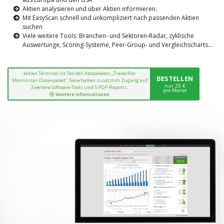
Aktien analysieren und über Aktien informieren.
Mit EasyScan schnell und unkompliziert nach passenden Aktien
suchen
Viele weitere Tools: Branchen- und Sektoren-Radar, zyklische
Auswertunge, Scoring-Systeme, Peer-Group- und Vergleichscharts....
aktien Terminal ist Teil des Abopaketes „TraderFox
BESTELLEN
Morninstar-Datenpaket“. Sie erhalten zusätzlich Zugang auf
nur 25 €
3 weitere Software-Tools und 5 PDF-Reports.
pro Monat
Weitere Informationen