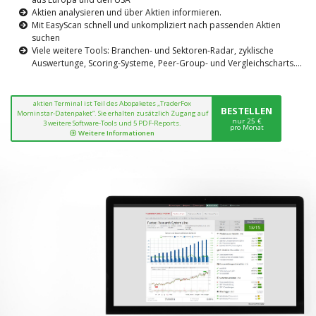
Aktien analysieren und über Aktien informieren.
Mit EasyScan schnell und unkompliziert nach passenden Aktien
suchen
Viele weitere Tools: Branchen- und Sektoren-Radar, zyklische
Auswertunge, Scoring-Systeme, Peer-Group- und Vergleichscharts....
aktien Terminal ist Teil des Abopaketes „TraderFox
BESTELLEN
Morninstar-Datenpaket“. Sie erhalten zusätzlich Zugang auf
nur 25 €
3 weitere Software-Tools und 5 PDF-Reports.
pro Monat
Weitere Informationen