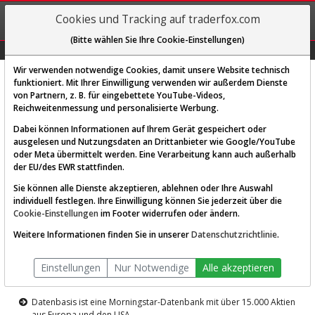
REGIS-
Cookies und Tracking auf traderfox.com
TRIEREN
(Bitte wählen Sie Ihre Cookie-Einstellungen)
Graphs
Explorer
Sector
Scan
Visual
Historie
Macro
Wir verwenden notwendige Cookies, damit unsere Website technisch
funktioniert. Mit Ihrer Einwilligung verwenden wir außerdem Dienste
von Partnern, z. B. für eingebettete YouTube-Videos,
Diese Funktion ist nur für
Reichweitenmessung und personalisierte Werbung.
Premium-Kunden verfügbar
Dabei können Informationen auf Ihrem Gerät gespeichert oder
ausgelesen und Nutzungsdaten an Drittanbieter wie Google/YouTube
oder Meta übermittelt werden. Eine Verarbeitung kann auch außerhalb
der EU/des EWR stattfinden.
Sie können alle Dienste akzeptieren, ablehnen oder Ihre Auswahl
individuell festlegen. Ihre Einwilligung können Sie jederzeit über die
Cookie-Einstellungen
im Footer widerrufen oder ändern.
AKTIEN-TERMINAL
Weitere Informationen finden Sie in unserer
Datenschutzrichtlinie
.
Die Aktienanalyse-Plattform von
Einstellungen
Nur Notwendige
Alle akzeptieren
TraderFox
Datenbasis ist eine Morningstar-Datenbank mit über 15.000 Aktien
aus Europa und den USA