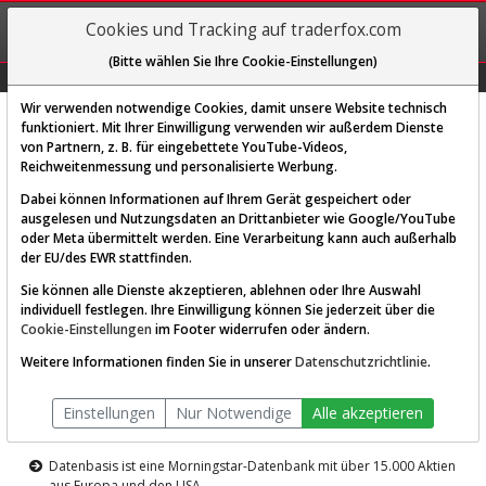
REGIS-
Cookies und Tracking auf traderfox.com
TRIEREN
(Bitte wählen Sie Ihre Cookie-Einstellungen)
Graphs
Explorer
Sector
Scan
Visual
Historie
Macro
Wir verwenden notwendige Cookies, damit unsere Website technisch
funktioniert. Mit Ihrer Einwilligung verwenden wir außerdem Dienste
von Partnern, z. B. für eingebettete YouTube-Videos,
Diese Funktion ist nur für
Reichweitenmessung und personalisierte Werbung.
Premium-Kunden verfügbar
Dabei können Informationen auf Ihrem Gerät gespeichert oder
ausgelesen und Nutzungsdaten an Drittanbieter wie Google/YouTube
oder Meta übermittelt werden. Eine Verarbeitung kann auch außerhalb
der EU/des EWR stattfinden.
Sie können alle Dienste akzeptieren, ablehnen oder Ihre Auswahl
individuell festlegen. Ihre Einwilligung können Sie jederzeit über die
Cookie-Einstellungen
im Footer widerrufen oder ändern.
AKTIEN-TERMINAL
Weitere Informationen finden Sie in unserer
Datenschutzrichtlinie
.
Die Aktienanalyse-Plattform von
Einstellungen
Nur Notwendige
Alle akzeptieren
TraderFox
Datenbasis ist eine Morningstar-Datenbank mit über 15.000 Aktien
aus Europa und den USA