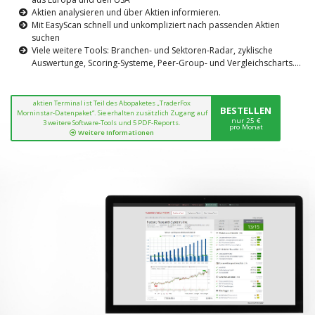
Aktien analysieren und über Aktien informieren.
Mit EasyScan schnell und unkompliziert nach passenden Aktien
suchen
Viele weitere Tools: Branchen- und Sektoren-Radar, zyklische
Auswertunge, Scoring-Systeme, Peer-Group- und Vergleichscharts....
aktien Terminal ist Teil des Abopaketes „TraderFox
BESTELLEN
Morninstar-Datenpaket“. Sie erhalten zusätzlich Zugang auf
nur 25 €
3 weitere Software-Tools und 5 PDF-Reports.
pro Monat
Weitere Informationen