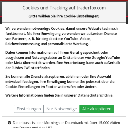
REGIS-
Cookies und Tracking auf traderfox.com
TRIEREN
(Bitte wählen Sie Ihre Cookie-Einstellungen)
Graphs
Explorer
Sector
Scan
Visual
Historie
Macro
Wir verwenden notwendige Cookies, damit unsere Website technisch
funktioniert. Mit Ihrer Einwilligung verwenden wir außerdem Dienste
von Partnern, z. B. für eingebettete YouTube-Videos,
Diese Funktion ist nur für
Reichweitenmessung und personalisierte Werbung.
Premium-Kunden verfügbar
Dabei können Informationen auf Ihrem Gerät gespeichert oder
ausgelesen und Nutzungsdaten an Drittanbieter wie Google/YouTube
oder Meta übermittelt werden. Eine Verarbeitung kann auch außerhalb
der EU/des EWR stattfinden.
Sie können alle Dienste akzeptieren, ablehnen oder Ihre Auswahl
individuell festlegen. Ihre Einwilligung können Sie jederzeit über die
Cookie-Einstellungen
im Footer widerrufen oder ändern.
AKTIEN-TERMINAL
Weitere Informationen finden Sie in unserer
Datenschutzrichtlinie
.
Die Aktienanalyse-Plattform von
Einstellungen
Nur Notwendige
Alle akzeptieren
TraderFox
Datenbasis ist eine Morningstar-Datenbank mit über 15.000 Aktien
aus Europa und den USA