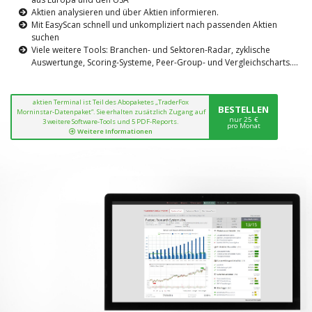
Aktien analysieren und über Aktien informieren.
Mit EasyScan schnell und unkompliziert nach passenden Aktien
suchen
Viele weitere Tools: Branchen- und Sektoren-Radar, zyklische
Auswertunge, Scoring-Systeme, Peer-Group- und Vergleichscharts....
aktien Terminal ist Teil des Abopaketes „TraderFox
BESTELLEN
Morninstar-Datenpaket“. Sie erhalten zusätzlich Zugang auf
nur 25 €
3 weitere Software-Tools und 5 PDF-Reports.
pro Monat
Weitere Informationen