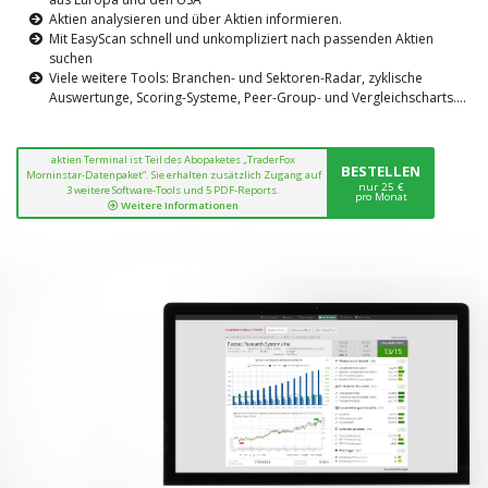
Aktien analysieren und über Aktien informieren.
Mit EasyScan schnell und unkompliziert nach passenden Aktien
suchen
Viele weitere Tools: Branchen- und Sektoren-Radar, zyklische
Auswertunge, Scoring-Systeme, Peer-Group- und Vergleichscharts....
aktien Terminal ist Teil des Abopaketes „TraderFox
BESTELLEN
Morninstar-Datenpaket“. Sie erhalten zusätzlich Zugang auf
nur 25 €
3 weitere Software-Tools und 5 PDF-Reports.
pro Monat
Weitere Informationen