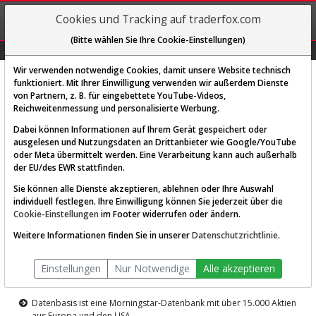
REGIS-
Cookies und Tracking auf traderfox.com
TRIEREN
(Bitte wählen Sie Ihre Cookie-Einstellungen)
Graphs
Explorer
Sector
Scan
Visual
Historie
Macro
Wir verwenden notwendige Cookies, damit unsere Website technisch
funktioniert. Mit Ihrer Einwilligung verwenden wir außerdem Dienste
von Partnern, z. B. für eingebettete YouTube-Videos,
Diese Funktion ist nur für
Reichweitenmessung und personalisierte Werbung.
Premium-Kunden verfügbar
Dabei können Informationen auf Ihrem Gerät gespeichert oder
ausgelesen und Nutzungsdaten an Drittanbieter wie Google/YouTube
oder Meta übermittelt werden. Eine Verarbeitung kann auch außerhalb
der EU/des EWR stattfinden.
Sie können alle Dienste akzeptieren, ablehnen oder Ihre Auswahl
individuell festlegen. Ihre Einwilligung können Sie jederzeit über die
Cookie-Einstellungen
im Footer widerrufen oder ändern.
AKTIEN-TERMINAL
Weitere Informationen finden Sie in unserer
Datenschutzrichtlinie
.
Die Aktienanalyse-Plattform von
Einstellungen
Nur Notwendige
Alle akzeptieren
TraderFox
Datenbasis ist eine Morningstar-Datenbank mit über 15.000 Aktien
aus Europa und den USA