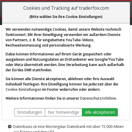
REGIS-
Cookies und Tracking auf traderfox.com
TRIEREN
(Bitte wählen Sie Ihre Cookie-Einstellungen)
Graphs
Explorer
Sector
Scan
Visual
Historie
Macro
Wir verwenden notwendige Cookies, damit unsere Website technisch
funktioniert. Mit Ihrer Einwilligung verwenden wir außerdem Dienste
von Partnern, z. B. für eingebettete YouTube-Videos,
Diese Funktion ist nur für
Reichweitenmessung und personalisierte Werbung.
Premium-Kunden verfügbar
Dabei können Informationen auf Ihrem Gerät gespeichert oder
ausgelesen und Nutzungsdaten an Drittanbieter wie Google/YouTube
oder Meta übermittelt werden. Eine Verarbeitung kann auch außerhalb
der EU/des EWR stattfinden.
Sie können alle Dienste akzeptieren, ablehnen oder Ihre Auswahl
individuell festlegen. Ihre Einwilligung können Sie jederzeit über die
Cookie-Einstellungen
im Footer widerrufen oder ändern.
AKTIEN-TERMINAL
Weitere Informationen finden Sie in unserer
Datenschutzrichtlinie
.
Die Aktienanalyse-Plattform von
Einstellungen
Nur Notwendige
Alle akzeptieren
TraderFox
Datenbasis ist eine Morningstar-Datenbank mit über 15.000 Aktien
aus Europa und den USA