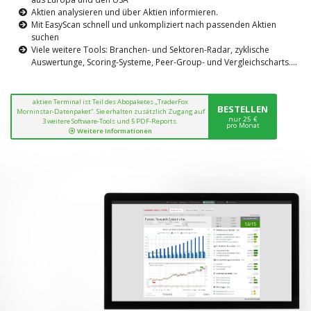
Aktien analysieren und über Aktien informieren.
Mit EasyScan schnell und unkompliziert nach passenden Aktien
suchen
Viele weitere Tools: Branchen- und Sektoren-Radar, zyklische
Auswertunge, Scoring-Systeme, Peer-Group- und Vergleichscharts....
aktien Terminal ist Teil des Abopaketes „TraderFox
BESTELLEN
Morninstar-Datenpaket“. Sie erhalten zusätzlich Zugang auf
nur 25 €
3 weitere Software-Tools und 5 PDF-Reports.
pro Monat
Weitere Informationen