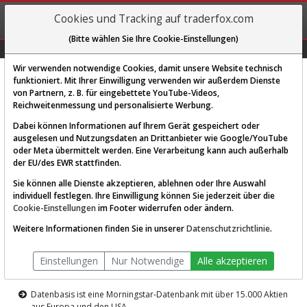
REGIS-
Cookies und Tracking auf traderfox.com
TRIEREN
(Bitte wählen Sie Ihre Cookie-Einstellungen)
Graphs
Explorer
Sector
Scan
Visual
Historie
Macro
Wir verwenden notwendige Cookies, damit unsere Website technisch
funktioniert. Mit Ihrer Einwilligung verwenden wir außerdem Dienste
von Partnern, z. B. für eingebettete YouTube-Videos,
Diese Funktion ist nur für
Reichweitenmessung und personalisierte Werbung.
Premium-Kunden verfügbar
Dabei können Informationen auf Ihrem Gerät gespeichert oder
ausgelesen und Nutzungsdaten an Drittanbieter wie Google/YouTube
oder Meta übermittelt werden. Eine Verarbeitung kann auch außerhalb
der EU/des EWR stattfinden.
Sie können alle Dienste akzeptieren, ablehnen oder Ihre Auswahl
individuell festlegen. Ihre Einwilligung können Sie jederzeit über die
Cookie-Einstellungen
im Footer widerrufen oder ändern.
AKTIEN-TERMINAL
Weitere Informationen finden Sie in unserer
Datenschutzrichtlinie
.
Die Aktienanalyse-Plattform von
Einstellungen
Nur Notwendige
Alle akzeptieren
TraderFox
Datenbasis ist eine Morningstar-Datenbank mit über 15.000 Aktien
aus Europa und den USA