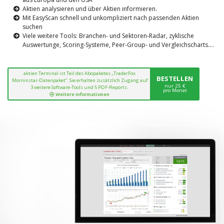
Aktien analysieren und über Aktien informieren.
Mit EasyScan schnell und unkompliziert nach passenden Aktien
suchen
Viele weitere Tools: Branchen- und Sektoren-Radar, zyklische
Auswertunge, Scoring-Systeme, Peer-Group- und Vergleichscharts....
aktien Terminal ist Teil des Abopaketes „TraderFox
BESTELLEN
Morninstar-Datenpaket“. Sie erhalten zusätzlich Zugang auf
nur 25 €
3 weitere Software-Tools und 5 PDF-Reports.
pro Monat
Weitere Informationen