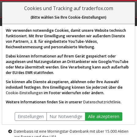
REGIS-
Cookies und Tracking auf traderfox.com
TRIEREN
(Bitte wählen Sie Ihre Cookie-Einstellungen)
Graphs
Explorer
Sector
Scan
Visual
Historie
Macro
Wir verwenden notwendige Cookies, damit unsere Website technisch
funktioniert. Mit Ihrer Einwilligung verwenden wir außerdem Dienste
von Partnern, z. B. für eingebettete YouTube-Videos,
Diese Funktion ist nur für
Reichweitenmessung und personalisierte Werbung.
Premium-Kunden verfügbar
Dabei können Informationen auf Ihrem Gerät gespeichert oder
ausgelesen und Nutzungsdaten an Drittanbieter wie Google/YouTube
oder Meta übermittelt werden. Eine Verarbeitung kann auch außerhalb
der EU/des EWR stattfinden.
Sie können alle Dienste akzeptieren, ablehnen oder Ihre Auswahl
individuell festlegen. Ihre Einwilligung können Sie jederzeit über die
Cookie-Einstellungen
im Footer widerrufen oder ändern.
AKTIEN-TERMINAL
Weitere Informationen finden Sie in unserer
Datenschutzrichtlinie
.
Die Aktienanalyse-Plattform von
Einstellungen
Nur Notwendige
Alle akzeptieren
TraderFox
Datenbasis ist eine Morningstar-Datenbank mit über 15.000 Aktien
aus Europa und den USA