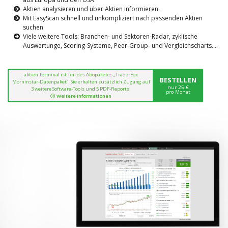
Aktien analysieren und über Aktien informieren.
Mit EasyScan schnell und unkompliziert nach passenden Aktien
suchen
Viele weitere Tools: Branchen- und Sektoren-Radar, zyklische
Auswertunge, Scoring-Systeme, Peer-Group- und Vergleichscharts....
aktien Terminal ist Teil des Abopaketes „TraderFox
BESTELLEN
Morninstar-Datenpaket“. Sie erhalten zusätzlich Zugang auf
nur 25 €
3 weitere Software-Tools und 5 PDF-Reports.
pro Monat
Weitere Informationen