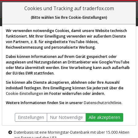
REGIS-
Cookies und Tracking auf traderfox.com
TRIEREN
(Bitte wählen Sie Ihre Cookie-Einstellungen)
Graphs
Explorer
Sector
Scan
Visual
Historie
Macro
Wir verwenden notwendige Cookies, damit unsere Website technisch
funktioniert. Mit Ihrer Einwilligung verwenden wir außerdem Dienste
von Partnern, z. B. für eingebettete YouTube-Videos,
Diese Funktion ist nur für
Reichweitenmessung und personalisierte Werbung.
Premium-Kunden verfügbar
Dabei können Informationen auf Ihrem Gerät gespeichert oder
ausgelesen und Nutzungsdaten an Drittanbieter wie Google/YouTube
oder Meta übermittelt werden. Eine Verarbeitung kann auch außerhalb
der EU/des EWR stattfinden.
Sie können alle Dienste akzeptieren, ablehnen oder Ihre Auswahl
individuell festlegen. Ihre Einwilligung können Sie jederzeit über die
Cookie-Einstellungen
im Footer widerrufen oder ändern.
AKTIEN-TERMINAL
Weitere Informationen finden Sie in unserer
Datenschutzrichtlinie
.
Die Aktienanalyse-Plattform von
Einstellungen
Nur Notwendige
Alle akzeptieren
TraderFox
Datenbasis ist eine Morningstar-Datenbank mit über 15.000 Aktien
aus Europa und den USA