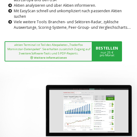
Aktien analysieren und über Aktien informieren.
Mit EasyScan schnell und unkompliziert nach passenden Aktien
suchen
Viele weitere Tools: Branchen- und Sektoren-Radar, zyklische
Auswertunge, Scoring-Systeme, Peer-Group- und Vergleichscharts....
aktien Terminal ist Teil des Abopaketes „TraderFox
BESTELLEN
Morninstar-Datenpaket“. Sie erhalten zusätzlich Zugang auf
nur 25 €
3 weitere Software-Tools und 5 PDF-Reports.
pro Monat
Weitere Informationen