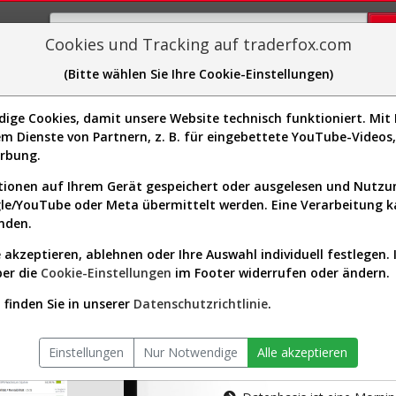
Cookies und Tracking auf traderfox.com
(Bitte wählen Sie Ihre Cookie-Einstellungen)
plorer
Sector-Spider
Easy-Scan
Visualizations
H
ge Cookies, damit unsere Website technisch funktioniert. Mit I
m Dienste von Partnern, z. B. für eingebettete YouTube-Video
tion ist nur für Premium-Kunde
erbung.
ionen auf Ihrem Gerät gespeichert oder ausgelesen und Nutz
gle/YouTube oder Meta übermittelt werden. Eine Verarbeitung 
nden.
 akzeptieren, ablehnen oder Ihre Auswahl individuell festlegen. 
ber die
Cookie-Einstellungen
im Footer widerrufen oder ändern.
AKTIEN-TERM
finden Sie in unserer
Datenschutzrichtlinie
.
Die Aktienanal
Einstellungen
Nur Notwendige
Alle akzeptieren