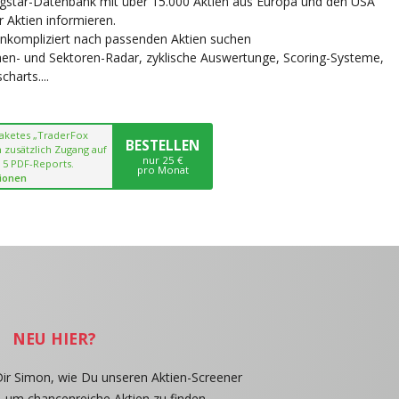
ngstar-Datenbank mit über 15.000 Aktien aus Europa und den USA
r Aktien informieren.
unkompliziert nach passenden Aktien suchen
chen- und Sektoren-Radar, zyklische Auswertunge, Scoring-Systeme,
harts....
paketes „TraderFox
BESTELLEN
 zusätzlich Zugang auf
nur 25 €
 5 PDF-Reports.
pro Monat
ionen
NEU HIER?
Dir Simon, wie Du unseren Aktien-Screener
, um chancenreiche Aktien zu finden.