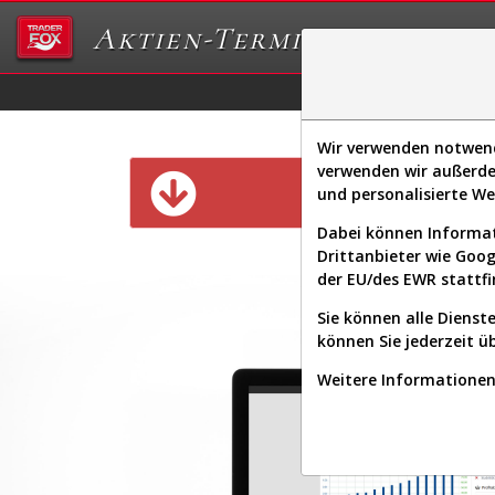
Aktien-Terminal
Daten/Graphs
Ex
Wir verwenden notwendi
verwenden wir außerde
Diese Funk
und personalisierte W
Dabei können Informat
Drittanbieter wie Goo
der EU/des EWR stattfi
Sie können alle Dienste
können Sie jederzeit ü
Weitere Informationen 