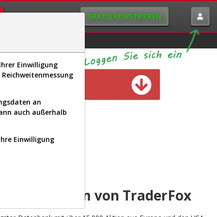
GRATIS REGISTRIEREN
istorie
Macro-View
hrer Einwilligung
s, Reichweitenmessung
n verfügbar
ungsdaten an
kann auch außerhalb
Ihre Einwilligung
INAL
yse-Plattform von TraderFox