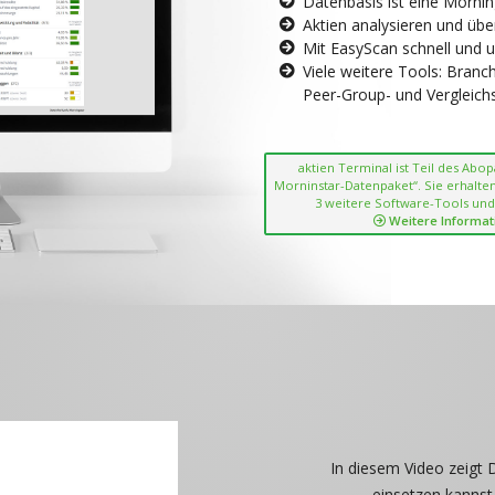
Datenbasis ist eine Morni
Aktien analysieren und übe
Mit EasyScan schnell und 
Viele weitere Tools: Bran
Peer-Group- und Vergleichsc
aktien Terminal ist Teil des Abo
Morninstar-Datenpaket“. Sie erhalten
3 weitere Software-Tools und
Weitere Informat
In diesem Video zeigt 
einsetzen kannst