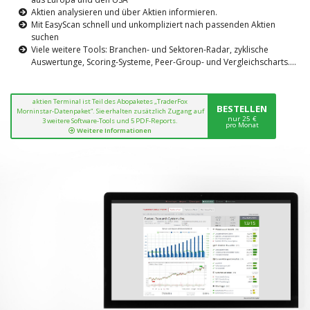
Aktien analysieren und über Aktien informieren.
Mit EasyScan schnell und unkompliziert nach passenden Aktien
suchen
Viele weitere Tools: Branchen- und Sektoren-Radar, zyklische
Auswertunge, Scoring-Systeme, Peer-Group- und Vergleichscharts....
aktien Terminal ist Teil des Abopaketes „TraderFox
BESTELLEN
Morninstar-Datenpaket“. Sie erhalten zusätzlich Zugang auf
nur 25 €
3 weitere Software-Tools und 5 PDF-Reports.
pro Monat
Weitere Informationen