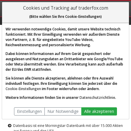
REGIS-
Cookies und Tracking auf traderfox.com
TRIEREN
(Bitte wählen Sie Ihre Cookie-Einstellungen)
Graphs
Explorer
Sector
Scan
Visual
Historie
Macro
Wir verwenden notwendige Cookies, damit unsere Website technisch
funktioniert. Mit Ihrer Einwilligung verwenden wir außerdem Dienste
von Partnern, z. B. für eingebettete YouTube-Videos,
Diese Funktion ist nur für
Reichweitenmessung und personalisierte Werbung.
Premium-Kunden verfügbar
Dabei können Informationen auf Ihrem Gerät gespeichert oder
ausgelesen und Nutzungsdaten an Drittanbieter wie Google/YouTube
oder Meta übermittelt werden. Eine Verarbeitung kann auch außerhalb
der EU/des EWR stattfinden.
Sie können alle Dienste akzeptieren, ablehnen oder Ihre Auswahl
individuell festlegen. Ihre Einwilligung können Sie jederzeit über die
Cookie-Einstellungen
im Footer widerrufen oder ändern.
AKTIEN-TERMINAL
Weitere Informationen finden Sie in unserer
Datenschutzrichtlinie
.
Die Aktienanalyse-Plattform von
Einstellungen
Nur Notwendige
Alle akzeptieren
TraderFox
Datenbasis ist eine Morningstar-Datenbank mit über 15.000 Aktien
aus Europa und den USA