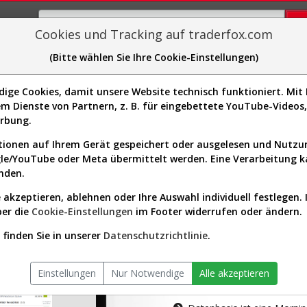
Cookies und Tracking auf traderfox.com
(Bitte wählen Sie Ihre Cookie-Einstellungen)
plorer
Sector-Spider
Easy-Scan
Visualizations
H
ge Cookies, damit unsere Website technisch funktioniert. Mit I
m Dienste von Partnern, z. B. für eingebettete YouTube-Video
tion ist nur für Premium-Kunde
erbung.
ionen auf Ihrem Gerät gespeichert oder ausgelesen und Nutz
gle/YouTube oder Meta übermittelt werden. Eine Verarbeitung 
nden.
 akzeptieren, ablehnen oder Ihre Auswahl individuell festlegen. 
ber die
Cookie-Einstellungen
im Footer widerrufen oder ändern.
AKTIEN-TERM
finden Sie in unserer
Datenschutzrichtlinie
.
Die Aktienanal
Einstellungen
Nur Notwendige
Alle akzeptieren