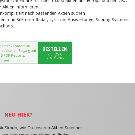
ngstar-Datenbank mit über 15.000 Aktien aus Europa und den USA
r Aktien informieren.
unkompliziert nach passenden Aktien suchen
chen- und Sektoren-Radar, zyklische Auswertunge, Scoring-Systeme,
harts....
paketes „TraderFox
BESTELLEN
 zusätzlich Zugang auf
nur 25 €
 5 PDF-Reports.
pro Monat
ionen
NEU HIER?
Dir Simon, wie Du unseren Aktien-Screener
, um chancenreiche Aktien zu finden.