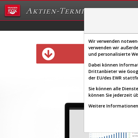
Aktien-Terminal
Daten/Graphs
Ex
Wir verwenden notwendi
verwenden wir außerde
Diese Funk
und personalisierte W
Dabei können Informat
Drittanbieter wie Goo
der EU/des EWR stattfi
Sie können alle Dienste
können Sie jederzeit ü
Weitere Informationen 