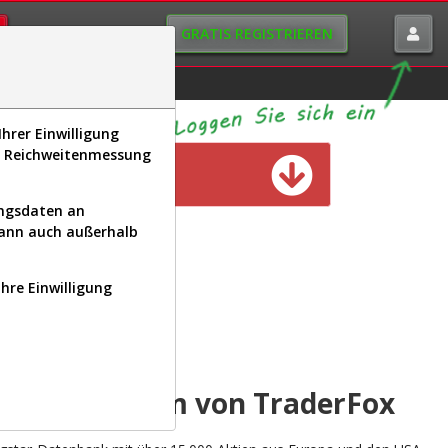
GRATIS REGISTRIEREN
istorie
Macro-View
hrer Einwilligung
s, Reichweitenmessung
n verfügbar
ungsdaten an
kann auch außerhalb
Ihre Einwilligung
INAL
yse-Plattform von TraderFox