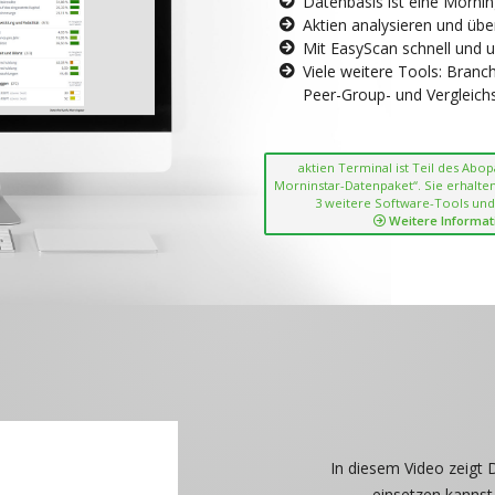
Datenbasis ist eine Morni
Aktien analysieren und übe
Mit EasyScan schnell und 
Viele weitere Tools: Bran
Peer-Group- und Vergleichsc
aktien Terminal ist Teil des Abo
Morninstar-Datenpaket“. Sie erhalten
3 weitere Software-Tools und
Weitere Informat
In diesem Video zeigt 
einsetzen kannst