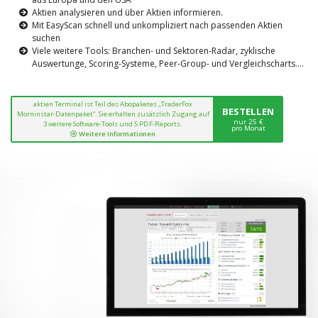
Aktien analysieren und über Aktien informieren.
Mit EasyScan schnell und unkompliziert nach passenden Aktien
suchen
Viele weitere Tools: Branchen- und Sektoren-Radar, zyklische
Auswertunge, Scoring-Systeme, Peer-Group- und Vergleichscharts....
aktien Terminal ist Teil des Abopaketes „TraderFox
BESTELLEN
Morninstar-Datenpaket“. Sie erhalten zusätzlich Zugang auf
nur 25 €
3 weitere Software-Tools und 5 PDF-Reports.
pro Monat
Weitere Informationen