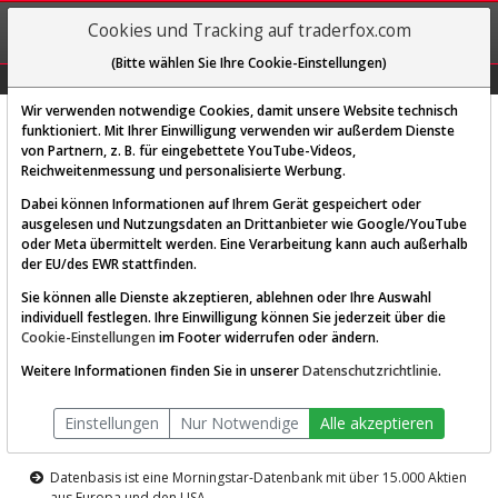
REGIS-
Cookies und Tracking auf traderfox.com
TRIEREN
(Bitte wählen Sie Ihre Cookie-Einstellungen)
Graphs
Explorer
Sector
Scan
Visual
Historie
Macro
Wir verwenden notwendige Cookies, damit unsere Website technisch
funktioniert. Mit Ihrer Einwilligung verwenden wir außerdem Dienste
von Partnern, z. B. für eingebettete YouTube-Videos,
Diese Funktion ist nur für
Reichweitenmessung und personalisierte Werbung.
Premium-Kunden verfügbar
Dabei können Informationen auf Ihrem Gerät gespeichert oder
ausgelesen und Nutzungsdaten an Drittanbieter wie Google/YouTube
oder Meta übermittelt werden. Eine Verarbeitung kann auch außerhalb
der EU/des EWR stattfinden.
Sie können alle Dienste akzeptieren, ablehnen oder Ihre Auswahl
individuell festlegen. Ihre Einwilligung können Sie jederzeit über die
Cookie-Einstellungen
im Footer widerrufen oder ändern.
AKTIEN-TERMINAL
Weitere Informationen finden Sie in unserer
Datenschutzrichtlinie
.
Die Aktienanalyse-Plattform von
Einstellungen
Nur Notwendige
Alle akzeptieren
TraderFox
Datenbasis ist eine Morningstar-Datenbank mit über 15.000 Aktien
aus Europa und den USA