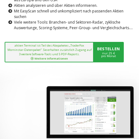
Aktien analysieren und über Aktien informieren.
Mit EasyScan schnell und unkompliziert nach passenden Aktien
suchen
Viele weitere Tools: Branchen- und Sektoren-Radar, zyklische
Auswertunge, Scoring-Systeme, Peer-Group- und Vergleichscharts....
aktien Terminal ist Teil des Abopaketes „TraderFox
BESTELLEN
Morninstar-Datenpaket“. Sie erhalten zusätzlich Zugang auf
nur 25 €
3 weitere Software-Tools und 5 PDF-Reports.
pro Monat
Weitere Informationen