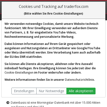
REGIS-
Cookies und Tracking auf traderfox.com
TRIEREN
(Bitte wählen Sie Ihre Cookie-Einstellungen)
Graphs
Explorer
Sector
Scan
Visual
Historie
Macro
Wir verwenden notwendige Cookies, damit unsere Website technisch
funktioniert. Mit Ihrer Einwilligung verwenden wir außerdem Dienste
von Partnern, z. B. für eingebettete YouTube-Videos,
Diese Funktion ist nur für
Reichweitenmessung und personalisierte Werbung.
Premium-Kunden verfügbar
Dabei können Informationen auf Ihrem Gerät gespeichert oder
ausgelesen und Nutzungsdaten an Drittanbieter wie Google/YouTube
oder Meta übermittelt werden. Eine Verarbeitung kann auch außerhalb
der EU/des EWR stattfinden.
Sie können alle Dienste akzeptieren, ablehnen oder Ihre Auswahl
individuell festlegen. Ihre Einwilligung können Sie jederzeit über die
Cookie-Einstellungen
im Footer widerrufen oder ändern.
AKTIEN-TERMINAL
Weitere Informationen finden Sie in unserer
Datenschutzrichtlinie
.
Die Aktienanalyse-Plattform von
Einstellungen
Nur Notwendige
Alle akzeptieren
TraderFox
Datenbasis ist eine Morningstar-Datenbank mit über 15.000 Aktien
aus Europa und den USA