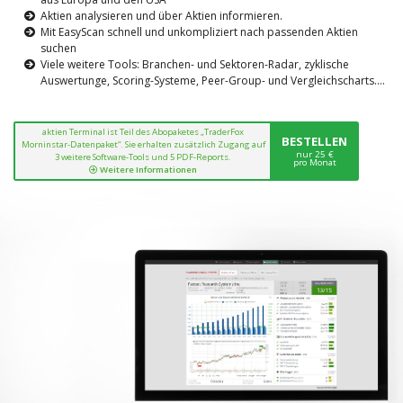
Aktien analysieren und über Aktien informieren.
Mit EasyScan schnell und unkompliziert nach passenden Aktien
suchen
Viele weitere Tools: Branchen- und Sektoren-Radar, zyklische
Auswertunge, Scoring-Systeme, Peer-Group- und Vergleichscharts....
aktien Terminal ist Teil des Abopaketes „TraderFox
BESTELLEN
Morninstar-Datenpaket“. Sie erhalten zusätzlich Zugang auf
nur 25 €
3 weitere Software-Tools und 5 PDF-Reports.
pro Monat
Weitere Informationen