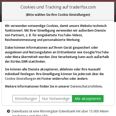
REGIS-
Cookies und Tracking auf traderfox.com
TRIEREN
(Bitte wählen Sie Ihre Cookie-Einstellungen)
Graphs
Explorer
Sector
Scan
Visual
Historie
Macro
Wir verwenden notwendige Cookies, damit unsere Website technisch
funktioniert. Mit Ihrer Einwilligung verwenden wir außerdem Dienste
von Partnern, z. B. für eingebettete YouTube-Videos,
Diese Funktion ist nur für
Reichweitenmessung und personalisierte Werbung.
Premium-Kunden verfügbar
Dabei können Informationen auf Ihrem Gerät gespeichert oder
ausgelesen und Nutzungsdaten an Drittanbieter wie Google/YouTube
oder Meta übermittelt werden. Eine Verarbeitung kann auch außerhalb
der EU/des EWR stattfinden.
Sie können alle Dienste akzeptieren, ablehnen oder Ihre Auswahl
individuell festlegen. Ihre Einwilligung können Sie jederzeit über die
Cookie-Einstellungen
im Footer widerrufen oder ändern.
AKTIEN-TERMINAL
Weitere Informationen finden Sie in unserer
Datenschutzrichtlinie
.
Die Aktienanalyse-Plattform von
Einstellungen
Nur Notwendige
Alle akzeptieren
TraderFox
Datenbasis ist eine Morningstar-Datenbank mit über 15.000 Aktien
aus Europa und den USA