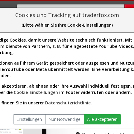
Cookies und Tracking auf traderfox.com
(Bitte wählen Sie Ihre Cookie-Einstellungen)
plorer
Sector-Spider
Easy-Scan
Visualizations
H
ge Cookies, damit unsere Website technisch funktioniert. Mit I
m Dienste von Partnern, z. B. für eingebettete YouTube-Video
tion ist nur für Premium-Kunde
erbung.
ionen auf Ihrem Gerät gespeichert oder ausgelesen und Nutz
gle/YouTube oder Meta übermittelt werden. Eine Verarbeitung 
nden.
 akzeptieren, ablehnen oder Ihre Auswahl individuell festlegen. 
ber die
Cookie-Einstellungen
im Footer widerrufen oder ändern.
AKTIEN-TERM
finden Sie in unserer
Datenschutzrichtlinie
.
Die Aktienanal
Einstellungen
Nur Notwendige
Alle akzeptieren