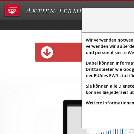
Aktien-Terminal
Daten/Graphs
Ex
Wir verwenden notwendi
verwenden wir außerde
Diese Funk
und personalisierte W
Dabei können Informat
Drittanbieter wie Goo
der EU/des EWR stattfi
Sie können alle Dienste
können Sie jederzeit ü
Weitere Informationen 