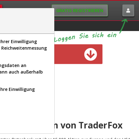
GRATIS REGISTRIEREN
istorie
Macro-View
hrer Einwilligung
s, Reichweitenmessung
n verfügbar
ungsdaten an
kann auch außerhalb
Ihre Einwilligung
INAL
yse-Plattform von TraderFox