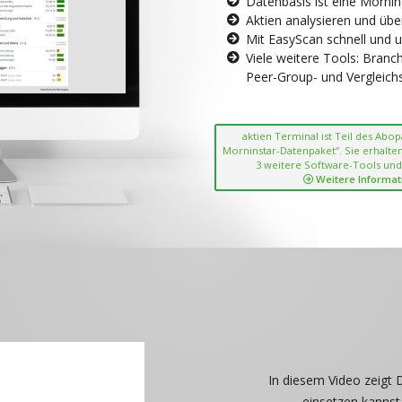
Datenbasis ist eine Morni
Aktien analysieren und übe
Mit EasyScan schnell und 
Viele weitere Tools: Bran
Peer-Group- und Vergleichsc
aktien Terminal ist Teil des Abo
Morninstar-Datenpaket“. Sie erhalten
3 weitere Software-Tools und
Weitere Informat
In diesem Video zeigt 
einsetzen kannst