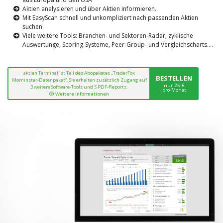
Aktien analysieren und über Aktien informieren.
Mit EasyScan schnell und unkompliziert nach passenden Aktien
suchen
Viele weitere Tools: Branchen- und Sektoren-Radar, zyklische
Auswertunge, Scoring-Systeme, Peer-Group- und Vergleichscharts....
aktien Terminal ist Teil des Abopaketes „TraderFox
BESTELLEN
Morninstar-Datenpaket“. Sie erhalten zusätzlich Zugang auf
nur 25 €
3 weitere Software-Tools und 5 PDF-Reports.
pro Monat
Weitere Informationen