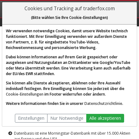
REGIS-
Cookies und Tracking auf traderfox.com
TRIEREN
(Bitte wählen Sie Ihre Cookie-Einstellungen)
Graphs
Explorer
Sector
Scan
Visual
Historie
Macro
Wir verwenden notwendige Cookies, damit unsere Website technisch
funktioniert. Mit Ihrer Einwilligung verwenden wir außerdem Dienste
von Partnern, z. B. für eingebettete YouTube-Videos,
Diese Funktion ist nur für
Reichweitenmessung und personalisierte Werbung.
Premium-Kunden verfügbar
Dabei können Informationen auf Ihrem Gerät gespeichert oder
ausgelesen und Nutzungsdaten an Drittanbieter wie Google/YouTube
oder Meta übermittelt werden. Eine Verarbeitung kann auch außerhalb
der EU/des EWR stattfinden.
Sie können alle Dienste akzeptieren, ablehnen oder Ihre Auswahl
individuell festlegen. Ihre Einwilligung können Sie jederzeit über die
Cookie-Einstellungen
im Footer widerrufen oder ändern.
AKTIEN-TERMINAL
Weitere Informationen finden Sie in unserer
Datenschutzrichtlinie
.
Die Aktienanalyse-Plattform von
Einstellungen
Nur Notwendige
Alle akzeptieren
TraderFox
Datenbasis ist eine Morningstar-Datenbank mit über 15.000 Aktien
aus Europa und den USA