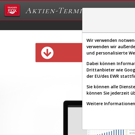
Aktien-Terminal
Daten/Graphs
Ex
Wir verwenden notwendi
verwenden wir außerde
Diese Funk
und personalisierte W
Dabei können Informat
Drittanbieter wie Goo
der EU/des EWR stattfi
Sie können alle Dienste
können Sie jederzeit ü
Weitere Informationen 