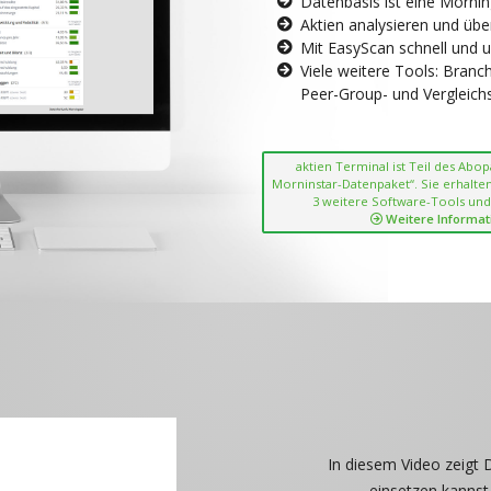
Datenbasis ist eine Morni
Aktien analysieren und übe
Mit EasyScan schnell und 
Viele weitere Tools: Bran
Peer-Group- und Vergleichsc
aktien Terminal ist Teil des Abo
Morninstar-Datenpaket“. Sie erhalten
3 weitere Software-Tools und
Weitere Informat
In diesem Video zeigt 
einsetzen kannst