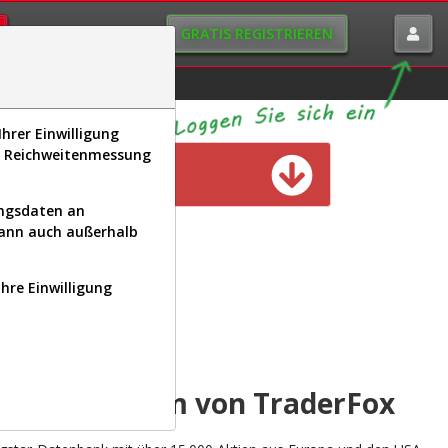
GRATIS REGISTRIEREN
istorie
Macro-View
hrer Einwilligung
s, Reichweitenmessung
n verfügbar
ungsdaten an
kann auch außerhalb
Ihre Einwilligung
INAL
yse-Plattform von TraderFox