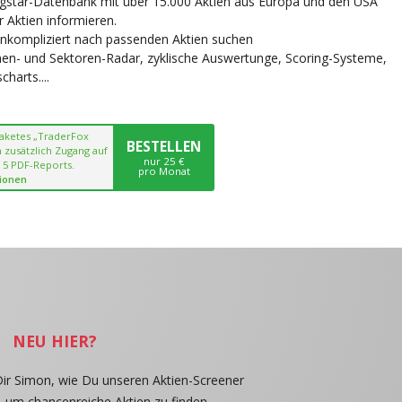
ngstar-Datenbank mit über 15.000 Aktien aus Europa und den USA
r Aktien informieren.
unkompliziert nach passenden Aktien suchen
chen- und Sektoren-Radar, zyklische Auswertunge, Scoring-Systeme,
harts....
paketes „TraderFox
BESTELLEN
 zusätzlich Zugang auf
nur 25 €
 5 PDF-Reports.
pro Monat
ionen
NEU HIER?
Dir Simon, wie Du unseren Aktien-Screener
, um chancenreiche Aktien zu finden.