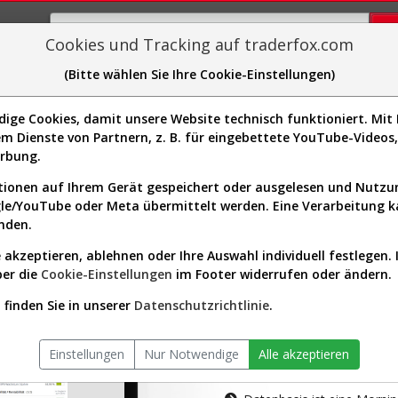
Cookies und Tracking auf traderfox.com
(Bitte wählen Sie Ihre Cookie-Einstellungen)
plorer
Sector-Spider
Easy-Scan
Visualizations
H
ge Cookies, damit unsere Website technisch funktioniert. Mit I
m Dienste von Partnern, z. B. für eingebettete YouTube-Video
tion ist nur für Premium-Kunde
erbung.
ionen auf Ihrem Gerät gespeichert oder ausgelesen und Nutz
gle/YouTube oder Meta übermittelt werden. Eine Verarbeitung 
nden.
 akzeptieren, ablehnen oder Ihre Auswahl individuell festlegen. 
ber die
Cookie-Einstellungen
im Footer widerrufen oder ändern.
AKTIEN-TERM
finden Sie in unserer
Datenschutzrichtlinie
.
Die Aktienanal
Einstellungen
Nur Notwendige
Alle akzeptieren