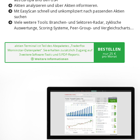
Aktien analysieren und über Aktien informieren.
Mit EasyScan schnell und unkompliziert nach passenden Aktien
suchen
Viele weitere Tools: Branchen- und Sektoren-Radar, zyklische
Auswertunge, Scoring-Systeme, Peer-Group- und Vergleichscharts....
aktien Terminal ist Teil des Abopaketes „TraderFox
BESTELLEN
Morninstar-Datenpaket“. Sie erhalten zusätzlich Zugang auf
nur 25 €
3 weitere Software-Tools und 5 PDF-Reports.
pro Monat
Weitere Informationen