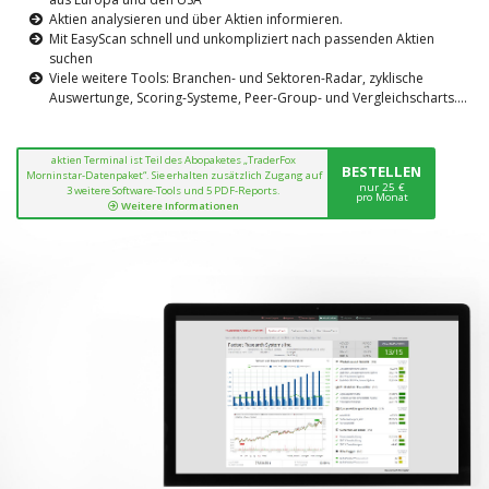
Aktien analysieren und über Aktien informieren.
Mit EasyScan schnell und unkompliziert nach passenden Aktien
suchen
Viele weitere Tools: Branchen- und Sektoren-Radar, zyklische
Auswertunge, Scoring-Systeme, Peer-Group- und Vergleichscharts....
aktien Terminal ist Teil des Abopaketes „TraderFox
BESTELLEN
Morninstar-Datenpaket“. Sie erhalten zusätzlich Zugang auf
nur 25 €
3 weitere Software-Tools und 5 PDF-Reports.
pro Monat
Weitere Informationen