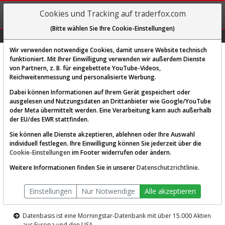
REGIS-
Cookies und Tracking auf traderfox.com
TRIEREN
(Bitte wählen Sie Ihre Cookie-Einstellungen)
Graphs
Explorer
Sector
Scan
Visual
Historie
Macro
Wir verwenden notwendige Cookies, damit unsere Website technisch
funktioniert. Mit Ihrer Einwilligung verwenden wir außerdem Dienste
von Partnern, z. B. für eingebettete YouTube-Videos,
Diese Funktion ist nur für
Reichweitenmessung und personalisierte Werbung.
Premium-Kunden verfügbar
Dabei können Informationen auf Ihrem Gerät gespeichert oder
ausgelesen und Nutzungsdaten an Drittanbieter wie Google/YouTube
oder Meta übermittelt werden. Eine Verarbeitung kann auch außerhalb
der EU/des EWR stattfinden.
Sie können alle Dienste akzeptieren, ablehnen oder Ihre Auswahl
individuell festlegen. Ihre Einwilligung können Sie jederzeit über die
Cookie-Einstellungen
im Footer widerrufen oder ändern.
AKTIEN-TERMINAL
Weitere Informationen finden Sie in unserer
Datenschutzrichtlinie
.
Die Aktienanalyse-Plattform von
Einstellungen
Nur Notwendige
Alle akzeptieren
TraderFox
Datenbasis ist eine Morningstar-Datenbank mit über 15.000 Aktien
aus Europa und den USA