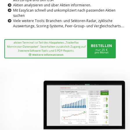
Aktien analysieren und über Aktien informieren.
Mit EasyScan schnell und unkompliziert nach passenden Aktien
suchen
Viele weitere Tools: Branchen- und Sektoren-Radar, zyklische
Auswertunge, Scoring-Systeme, Peer-Group- und Vergleichscharts....
aktien Terminal ist Teil des Abopaketes „TraderFox
BESTELLEN
Morninstar-Datenpaket“. Sie erhalten zusätzlich Zugang auf
nur 25 €
3 weitere Software-Tools und 5 PDF-Reports.
pro Monat
Weitere Informationen