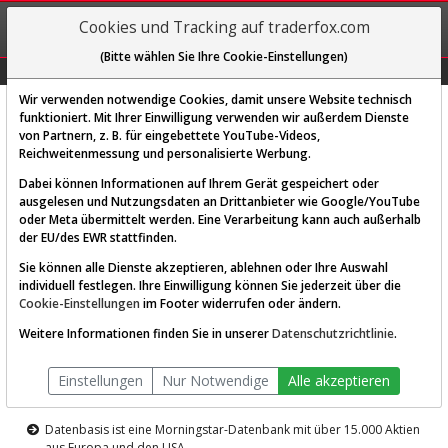
REGIS-
Cookies und Tracking auf traderfox.com
TRIEREN
(Bitte wählen Sie Ihre Cookie-Einstellungen)
Graphs
Explorer
Sector
Scan
Visual
Historie
Macro
Wir verwenden notwendige Cookies, damit unsere Website technisch
funktioniert. Mit Ihrer Einwilligung verwenden wir außerdem Dienste
von Partnern, z. B. für eingebettete YouTube-Videos,
Diese Funktion ist nur für
Reichweitenmessung und personalisierte Werbung.
Premium-Kunden verfügbar
Dabei können Informationen auf Ihrem Gerät gespeichert oder
ausgelesen und Nutzungsdaten an Drittanbieter wie Google/YouTube
oder Meta übermittelt werden. Eine Verarbeitung kann auch außerhalb
der EU/des EWR stattfinden.
Sie können alle Dienste akzeptieren, ablehnen oder Ihre Auswahl
individuell festlegen. Ihre Einwilligung können Sie jederzeit über die
Cookie-Einstellungen
im Footer widerrufen oder ändern.
AKTIEN-TERMINAL
Weitere Informationen finden Sie in unserer
Datenschutzrichtlinie
.
Die Aktienanalyse-Plattform von
Einstellungen
Nur Notwendige
Alle akzeptieren
TraderFox
Datenbasis ist eine Morningstar-Datenbank mit über 15.000 Aktien
aus Europa und den USA