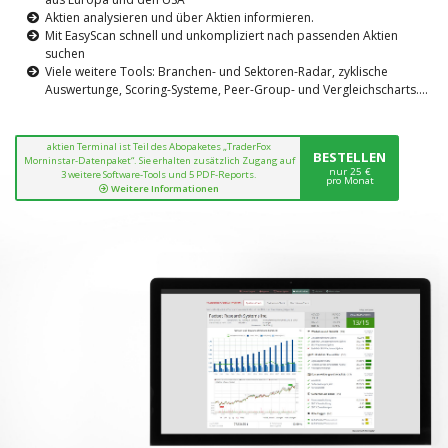
Aktien analysieren und über Aktien informieren.
Mit EasyScan schnell und unkompliziert nach passenden Aktien
suchen
Viele weitere Tools: Branchen- und Sektoren-Radar, zyklische
Auswertunge, Scoring-Systeme, Peer-Group- und Vergleichscharts....
aktien Terminal ist Teil des Abopaketes „TraderFox
BESTELLEN
Morninstar-Datenpaket“. Sie erhalten zusätzlich Zugang auf
nur 25 €
3 weitere Software-Tools und 5 PDF-Reports.
pro Monat
Weitere Informationen