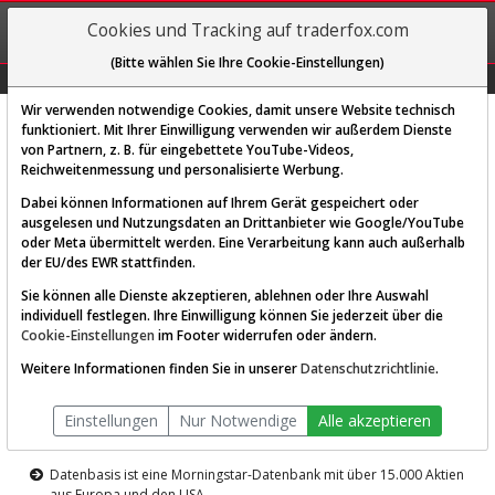
REGIS-
Cookies und Tracking auf traderfox.com
TRIEREN
(Bitte wählen Sie Ihre Cookie-Einstellungen)
Graphs
Explorer
Sector
Scan
Visual
Historie
Macro
Wir verwenden notwendige Cookies, damit unsere Website technisch
funktioniert. Mit Ihrer Einwilligung verwenden wir außerdem Dienste
von Partnern, z. B. für eingebettete YouTube-Videos,
Diese Funktion ist nur für
Reichweitenmessung und personalisierte Werbung.
Premium-Kunden verfügbar
Dabei können Informationen auf Ihrem Gerät gespeichert oder
ausgelesen und Nutzungsdaten an Drittanbieter wie Google/YouTube
oder Meta übermittelt werden. Eine Verarbeitung kann auch außerhalb
der EU/des EWR stattfinden.
Sie können alle Dienste akzeptieren, ablehnen oder Ihre Auswahl
individuell festlegen. Ihre Einwilligung können Sie jederzeit über die
Cookie-Einstellungen
im Footer widerrufen oder ändern.
AKTIEN-TERMINAL
Weitere Informationen finden Sie in unserer
Datenschutzrichtlinie
.
Die Aktienanalyse-Plattform von
Einstellungen
Nur Notwendige
Alle akzeptieren
TraderFox
Datenbasis ist eine Morningstar-Datenbank mit über 15.000 Aktien
aus Europa und den USA