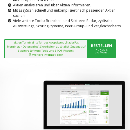
Aktien analysieren und über Aktien informieren.
Mit EasyScan schnell und unkompliziert nach passenden Aktien
suchen
Viele weitere Tools: Branchen- und Sektoren-Radar, zyklische
Auswertunge, Scoring-Systeme, Peer-Group- und Vergleichscharts....
aktien Terminal ist Teil des Abopaketes „TraderFox
BESTELLEN
Morninstar-Datenpaket“. Sie erhalten zusätzlich Zugang auf
nur 25 €
3 weitere Software-Tools und 5 PDF-Reports.
pro Monat
Weitere Informationen