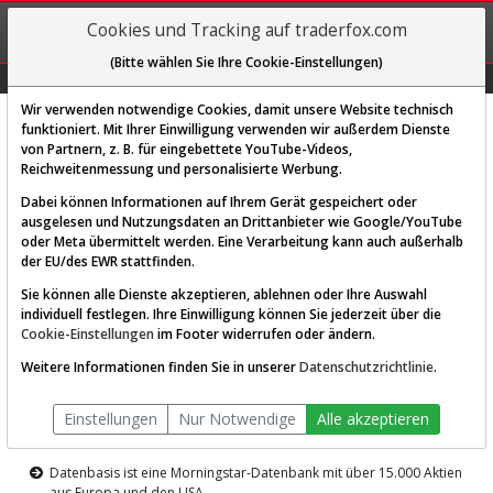
REGIS-
Cookies und Tracking auf traderfox.com
TRIEREN
(Bitte wählen Sie Ihre Cookie-Einstellungen)
Graphs
Explorer
Sector
Scan
Visual
Historie
Macro
Wir verwenden notwendige Cookies, damit unsere Website technisch
funktioniert. Mit Ihrer Einwilligung verwenden wir außerdem Dienste
von Partnern, z. B. für eingebettete YouTube-Videos,
Diese Funktion ist nur für
Reichweitenmessung und personalisierte Werbung.
Premium-Kunden verfügbar
Dabei können Informationen auf Ihrem Gerät gespeichert oder
ausgelesen und Nutzungsdaten an Drittanbieter wie Google/YouTube
oder Meta übermittelt werden. Eine Verarbeitung kann auch außerhalb
der EU/des EWR stattfinden.
Sie können alle Dienste akzeptieren, ablehnen oder Ihre Auswahl
individuell festlegen. Ihre Einwilligung können Sie jederzeit über die
Cookie-Einstellungen
im Footer widerrufen oder ändern.
AKTIEN-TERMINAL
Weitere Informationen finden Sie in unserer
Datenschutzrichtlinie
.
Die Aktienanalyse-Plattform von
Einstellungen
Nur Notwendige
Alle akzeptieren
TraderFox
Datenbasis ist eine Morningstar-Datenbank mit über 15.000 Aktien
aus Europa und den USA