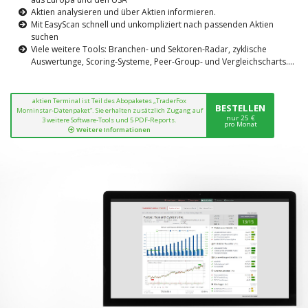
Aktien analysieren und über Aktien informieren.
Mit EasyScan schnell und unkompliziert nach passenden Aktien
suchen
Viele weitere Tools: Branchen- und Sektoren-Radar, zyklische
Auswertunge, Scoring-Systeme, Peer-Group- und Vergleichscharts....
aktien Terminal ist Teil des Abopaketes „TraderFox
BESTELLEN
Morninstar-Datenpaket“. Sie erhalten zusätzlich Zugang auf
nur 25 €
3 weitere Software-Tools und 5 PDF-Reports.
pro Monat
Weitere Informationen