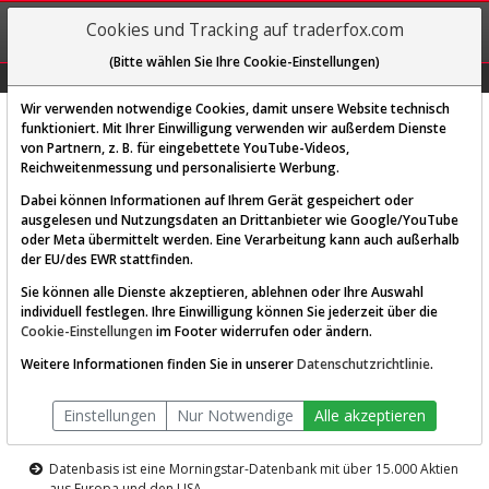
REGIS-
Cookies und Tracking auf traderfox.com
TRIEREN
(Bitte wählen Sie Ihre Cookie-Einstellungen)
Graphs
Explorer
Sector
Scan
Visual
Historie
Macro
Wir verwenden notwendige Cookies, damit unsere Website technisch
funktioniert. Mit Ihrer Einwilligung verwenden wir außerdem Dienste
von Partnern, z. B. für eingebettete YouTube-Videos,
Diese Funktion ist nur für
Reichweitenmessung und personalisierte Werbung.
Premium-Kunden verfügbar
Dabei können Informationen auf Ihrem Gerät gespeichert oder
ausgelesen und Nutzungsdaten an Drittanbieter wie Google/YouTube
oder Meta übermittelt werden. Eine Verarbeitung kann auch außerhalb
der EU/des EWR stattfinden.
Sie können alle Dienste akzeptieren, ablehnen oder Ihre Auswahl
individuell festlegen. Ihre Einwilligung können Sie jederzeit über die
Cookie-Einstellungen
im Footer widerrufen oder ändern.
AKTIEN-TERMINAL
Weitere Informationen finden Sie in unserer
Datenschutzrichtlinie
.
Die Aktienanalyse-Plattform von
Einstellungen
Nur Notwendige
Alle akzeptieren
TraderFox
Datenbasis ist eine Morningstar-Datenbank mit über 15.000 Aktien
aus Europa und den USA