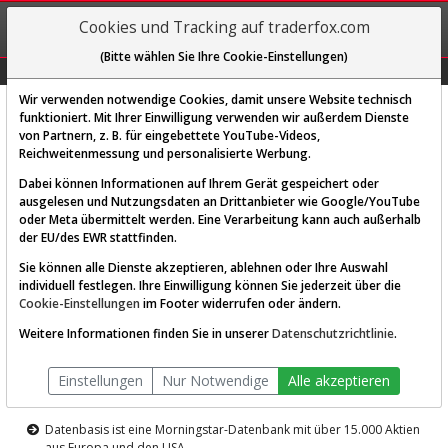
REGIS-
Cookies und Tracking auf traderfox.com
TRIEREN
(Bitte wählen Sie Ihre Cookie-Einstellungen)
Graphs
Explorer
Sector
Scan
Visual
Historie
Macro
Wir verwenden notwendige Cookies, damit unsere Website technisch
funktioniert. Mit Ihrer Einwilligung verwenden wir außerdem Dienste
von Partnern, z. B. für eingebettete YouTube-Videos,
Diese Funktion ist nur für
Reichweitenmessung und personalisierte Werbung.
Premium-Kunden verfügbar
Dabei können Informationen auf Ihrem Gerät gespeichert oder
ausgelesen und Nutzungsdaten an Drittanbieter wie Google/YouTube
oder Meta übermittelt werden. Eine Verarbeitung kann auch außerhalb
der EU/des EWR stattfinden.
Sie können alle Dienste akzeptieren, ablehnen oder Ihre Auswahl
individuell festlegen. Ihre Einwilligung können Sie jederzeit über die
Cookie-Einstellungen
im Footer widerrufen oder ändern.
AKTIEN-TERMINAL
Weitere Informationen finden Sie in unserer
Datenschutzrichtlinie
.
Die Aktienanalyse-Plattform von
Einstellungen
Nur Notwendige
Alle akzeptieren
TraderFox
Datenbasis ist eine Morningstar-Datenbank mit über 15.000 Aktien
aus Europa und den USA