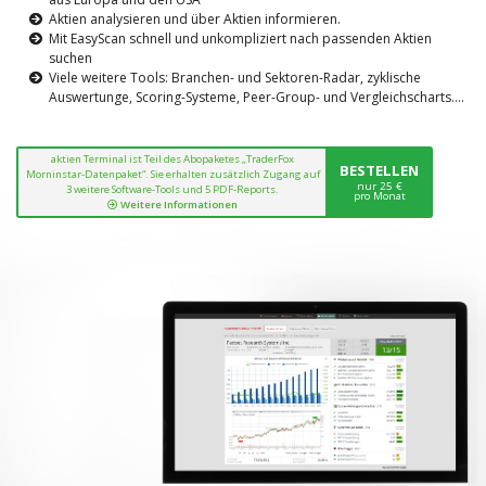
Aktien analysieren und über Aktien informieren.
Mit EasyScan schnell und unkompliziert nach passenden Aktien
suchen
Viele weitere Tools: Branchen- und Sektoren-Radar, zyklische
Auswertunge, Scoring-Systeme, Peer-Group- und Vergleichscharts....
aktien Terminal ist Teil des Abopaketes „TraderFox
BESTELLEN
Morninstar-Datenpaket“. Sie erhalten zusätzlich Zugang auf
nur 25 €
3 weitere Software-Tools und 5 PDF-Reports.
pro Monat
Weitere Informationen