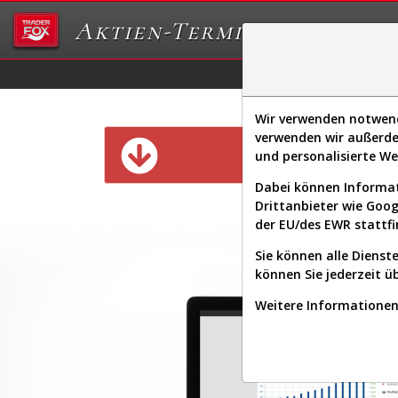
Aktien-Terminal
Daten/Graphs
Ex
Wir verwenden notwendi
verwenden wir außerde
Diese Funk
und personalisierte W
Dabei können Informat
Drittanbieter wie Goo
der EU/des EWR stattfi
Sie können alle Dienste
können Sie jederzeit ü
Weitere Informationen 