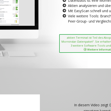
Datenbasis ist eine Morni
Aktien analysieren und übe
Mit EasyScan schnell und 
Viele weitere Tools: Bran
Peer-Group- und Vergleichsc
aktien Terminal ist Teil des Abo
Morninstar-Datenpaket“. Sie erhalten
3 weitere Software-Tools und
Weitere Informat
In diesem Video zeigt 
einsetzen kannst