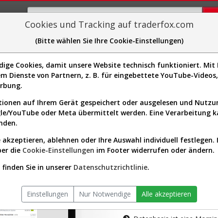
Cookies und Tracking auf traderfox.com
(Bitte wählen Sie Ihre Cookie-Einstellungen)
plorer
Sector-Spider
Easy-Scan
Visualizations
H
ge Cookies, damit unsere Website technisch funktioniert. Mit I
m Dienste von Partnern, z. B. für eingebettete YouTube-Video
tion ist nur für Premium-Kunde
erbung.
ionen auf Ihrem Gerät gespeichert oder ausgelesen und Nutz
gle/YouTube oder Meta übermittelt werden. Eine Verarbeitung 
nden.
 akzeptieren, ablehnen oder Ihre Auswahl individuell festlegen. 
ber die
Cookie-Einstellungen
im Footer widerrufen oder ändern.
AKTIEN-TERM
finden Sie in unserer
Datenschutzrichtlinie
.
Die Aktienanal
Einstellungen
Nur Notwendige
Alle akzeptieren