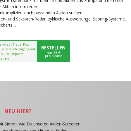
ngstar-Datenbank mit über 15.000 Aktien aus Europa und den USA
r Aktien informieren.
unkompliziert nach passenden Aktien suchen
chen- und Sektoren-Radar, zyklische Auswertunge, Scoring-Systeme,
harts....
paketes „TraderFox
BESTELLEN
 zusätzlich Zugang auf
nur 25 €
 5 PDF-Reports.
pro Monat
ionen
NEU HIER?
Dir Simon, wie Du unseren Aktien-Screener
, um chancenreiche Aktien zu finden.