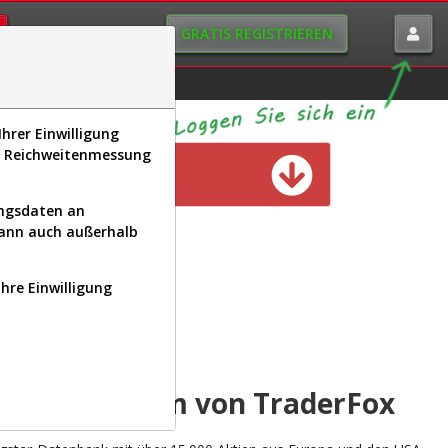
GRATIS REGISTRIEREN
istorie
Macro-View
hrer Einwilligung
s, Reichweitenmessung
n verfügbar
ungsdaten an
kann auch außerhalb
Ihre Einwilligung
INAL
yse-Plattform von TraderFox