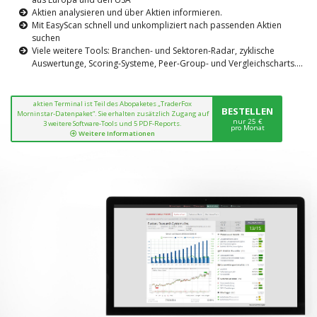
Aktien analysieren und über Aktien informieren.
Mit EasyScan schnell und unkompliziert nach passenden Aktien
suchen
Viele weitere Tools: Branchen- und Sektoren-Radar, zyklische
Auswertunge, Scoring-Systeme, Peer-Group- und Vergleichscharts....
aktien Terminal ist Teil des Abopaketes „TraderFox
BESTELLEN
Morninstar-Datenpaket“. Sie erhalten zusätzlich Zugang auf
nur 25 €
3 weitere Software-Tools und 5 PDF-Reports.
pro Monat
Weitere Informationen