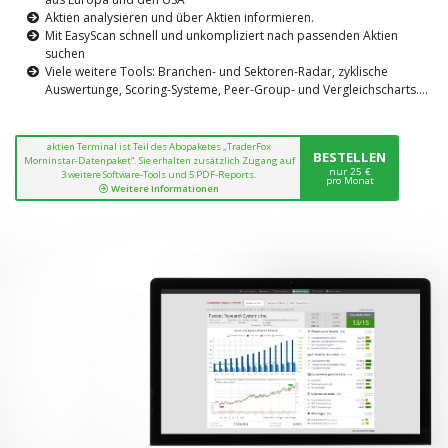
Aktien analysieren und über Aktien informieren.
Mit EasyScan schnell und unkompliziert nach passenden Aktien
suchen
Viele weitere Tools: Branchen- und Sektoren-Radar, zyklische
Auswertunge, Scoring-Systeme, Peer-Group- und Vergleichscharts....
aktien Terminal ist Teil des Abopaketes „TraderFox
BESTELLEN
Morninstar-Datenpaket“. Sie erhalten zusätzlich Zugang auf
nur 25 €
3 weitere Software-Tools und 5 PDF-Reports.
pro Monat
Weitere Informationen