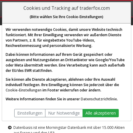
REGIS-
Cookies und Tracking auf traderfox.com
TRIEREN
(Bitte wählen Sie Ihre Cookie-Einstellungen)
Graphs
Explorer
Sector
Scan
Visual
Historie
Macro
Wir verwenden notwendige Cookies, damit unsere Website technisch
funktioniert. Mit Ihrer Einwilligung verwenden wir außerdem Dienste
von Partnern, z. B. für eingebettete YouTube-Videos,
Diese Funktion ist nur für
Reichweitenmessung und personalisierte Werbung.
Premium-Kunden verfügbar
Dabei können Informationen auf Ihrem Gerät gespeichert oder
ausgelesen und Nutzungsdaten an Drittanbieter wie Google/YouTube
oder Meta übermittelt werden. Eine Verarbeitung kann auch außerhalb
der EU/des EWR stattfinden.
Sie können alle Dienste akzeptieren, ablehnen oder Ihre Auswahl
individuell festlegen. Ihre Einwilligung können Sie jederzeit über die
Cookie-Einstellungen
im Footer widerrufen oder ändern.
AKTIEN-TERMINAL
Weitere Informationen finden Sie in unserer
Datenschutzrichtlinie
.
Die Aktienanalyse-Plattform von
Einstellungen
Nur Notwendige
Alle akzeptieren
TraderFox
Datenbasis ist eine Morningstar-Datenbank mit über 15.000 Aktien
aus Europa und den USA