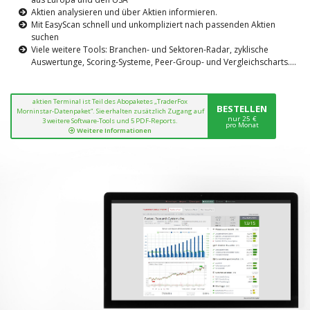
Aktien analysieren und über Aktien informieren.
Mit EasyScan schnell und unkompliziert nach passenden Aktien
suchen
Viele weitere Tools: Branchen- und Sektoren-Radar, zyklische
Auswertunge, Scoring-Systeme, Peer-Group- und Vergleichscharts....
aktien Terminal ist Teil des Abopaketes „TraderFox
BESTELLEN
Morninstar-Datenpaket“. Sie erhalten zusätzlich Zugang auf
nur 25 €
3 weitere Software-Tools und 5 PDF-Reports.
pro Monat
Weitere Informationen