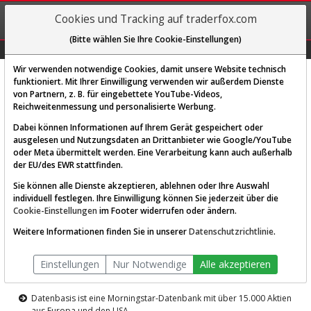
REGIS-
Cookies und Tracking auf traderfox.com
TRIEREN
(Bitte wählen Sie Ihre Cookie-Einstellungen)
Graphs
Explorer
Sector
Scan
Visual
Historie
Macro
Wir verwenden notwendige Cookies, damit unsere Website technisch
funktioniert. Mit Ihrer Einwilligung verwenden wir außerdem Dienste
von Partnern, z. B. für eingebettete YouTube-Videos,
Diese Funktion ist nur für
Reichweitenmessung und personalisierte Werbung.
Premium-Kunden verfügbar
Dabei können Informationen auf Ihrem Gerät gespeichert oder
ausgelesen und Nutzungsdaten an Drittanbieter wie Google/YouTube
oder Meta übermittelt werden. Eine Verarbeitung kann auch außerhalb
der EU/des EWR stattfinden.
Sie können alle Dienste akzeptieren, ablehnen oder Ihre Auswahl
individuell festlegen. Ihre Einwilligung können Sie jederzeit über die
Cookie-Einstellungen
im Footer widerrufen oder ändern.
AKTIEN-TERMINAL
Weitere Informationen finden Sie in unserer
Datenschutzrichtlinie
.
Die Aktienanalyse-Plattform von
Einstellungen
Nur Notwendige
Alle akzeptieren
TraderFox
Datenbasis ist eine Morningstar-Datenbank mit über 15.000 Aktien
aus Europa und den USA