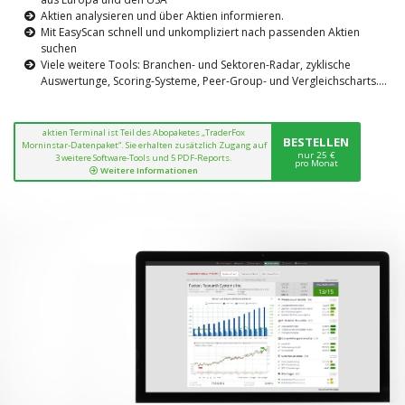
Aktien analysieren und über Aktien informieren.
Mit EasyScan schnell und unkompliziert nach passenden Aktien
suchen
Viele weitere Tools: Branchen- und Sektoren-Radar, zyklische
Auswertunge, Scoring-Systeme, Peer-Group- und Vergleichscharts....
aktien Terminal ist Teil des Abopaketes „TraderFox
BESTELLEN
Morninstar-Datenpaket“. Sie erhalten zusätzlich Zugang auf
nur 25 €
3 weitere Software-Tools und 5 PDF-Reports.
pro Monat
Weitere Informationen