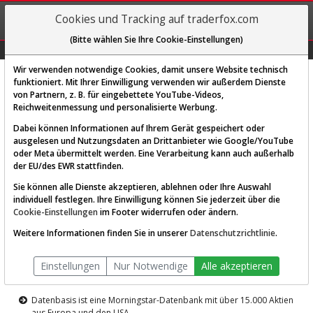
REGIS-
Cookies und Tracking auf traderfox.com
TRIEREN
(Bitte wählen Sie Ihre Cookie-Einstellungen)
Graphs
Explorer
Sector
Scan
Visual
Historie
Macro
Wir verwenden notwendige Cookies, damit unsere Website technisch
funktioniert. Mit Ihrer Einwilligung verwenden wir außerdem Dienste
von Partnern, z. B. für eingebettete YouTube-Videos,
Diese Funktion ist nur für
Reichweitenmessung und personalisierte Werbung.
Premium-Kunden verfügbar
Dabei können Informationen auf Ihrem Gerät gespeichert oder
ausgelesen und Nutzungsdaten an Drittanbieter wie Google/YouTube
oder Meta übermittelt werden. Eine Verarbeitung kann auch außerhalb
der EU/des EWR stattfinden.
Sie können alle Dienste akzeptieren, ablehnen oder Ihre Auswahl
individuell festlegen. Ihre Einwilligung können Sie jederzeit über die
Cookie-Einstellungen
im Footer widerrufen oder ändern.
AKTIEN-TERMINAL
Weitere Informationen finden Sie in unserer
Datenschutzrichtlinie
.
Die Aktienanalyse-Plattform von
Einstellungen
Nur Notwendige
Alle akzeptieren
TraderFox
Datenbasis ist eine Morningstar-Datenbank mit über 15.000 Aktien
aus Europa und den USA