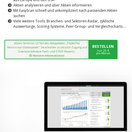
Aktien analysieren und über Aktien informieren.
Mit EasyScan schnell und unkompliziert nach passenden Aktien
suchen
Viele weitere Tools: Branchen- und Sektoren-Radar, zyklische
Auswertunge, Scoring-Systeme, Peer-Group- und Vergleichscharts....
aktien Terminal ist Teil des Abopaketes „TraderFox
BESTELLEN
Morninstar-Datenpaket“. Sie erhalten zusätzlich Zugang auf
nur 25 €
3 weitere Software-Tools und 5 PDF-Reports.
pro Monat
Weitere Informationen