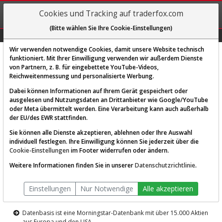
REGIS-
Cookies und Tracking auf traderfox.com
TRIEREN
(Bitte wählen Sie Ihre Cookie-Einstellungen)
Graphs
Explorer
Sector
Scan
Visual
Historie
Macro
Wir verwenden notwendige Cookies, damit unsere Website technisch
funktioniert. Mit Ihrer Einwilligung verwenden wir außerdem Dienste
von Partnern, z. B. für eingebettete YouTube-Videos,
Diese Funktion ist nur für
Reichweitenmessung und personalisierte Werbung.
Premium-Kunden verfügbar
Dabei können Informationen auf Ihrem Gerät gespeichert oder
ausgelesen und Nutzungsdaten an Drittanbieter wie Google/YouTube
oder Meta übermittelt werden. Eine Verarbeitung kann auch außerhalb
der EU/des EWR stattfinden.
Sie können alle Dienste akzeptieren, ablehnen oder Ihre Auswahl
individuell festlegen. Ihre Einwilligung können Sie jederzeit über die
Cookie-Einstellungen
im Footer widerrufen oder ändern.
AKTIEN-TERMINAL
Weitere Informationen finden Sie in unserer
Datenschutzrichtlinie
.
Die Aktienanalyse-Plattform von
Einstellungen
Nur Notwendige
Alle akzeptieren
TraderFox
Datenbasis ist eine Morningstar-Datenbank mit über 15.000 Aktien
aus Europa und den USA