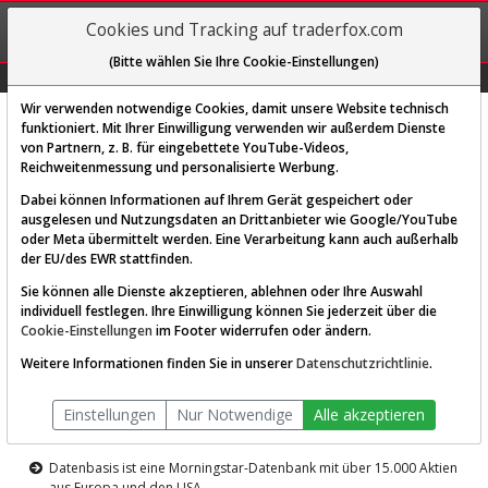
REGIS-
Cookies und Tracking auf traderfox.com
TRIEREN
(Bitte wählen Sie Ihre Cookie-Einstellungen)
Graphs
Explorer
Sector
Scan
Visual
Historie
Macro
Wir verwenden notwendige Cookies, damit unsere Website technisch
funktioniert. Mit Ihrer Einwilligung verwenden wir außerdem Dienste
von Partnern, z. B. für eingebettete YouTube-Videos,
Diese Funktion ist nur für
Reichweitenmessung und personalisierte Werbung.
Premium-Kunden verfügbar
Dabei können Informationen auf Ihrem Gerät gespeichert oder
ausgelesen und Nutzungsdaten an Drittanbieter wie Google/YouTube
oder Meta übermittelt werden. Eine Verarbeitung kann auch außerhalb
der EU/des EWR stattfinden.
Sie können alle Dienste akzeptieren, ablehnen oder Ihre Auswahl
individuell festlegen. Ihre Einwilligung können Sie jederzeit über die
Cookie-Einstellungen
im Footer widerrufen oder ändern.
AKTIEN-TERMINAL
Weitere Informationen finden Sie in unserer
Datenschutzrichtlinie
.
Die Aktienanalyse-Plattform von
Einstellungen
Nur Notwendige
Alle akzeptieren
TraderFox
Datenbasis ist eine Morningstar-Datenbank mit über 15.000 Aktien
aus Europa und den USA