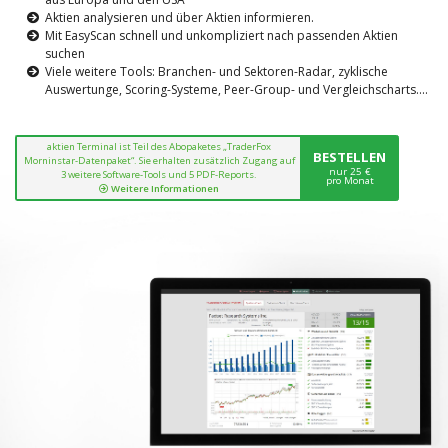
Aktien analysieren und über Aktien informieren.
Mit EasyScan schnell und unkompliziert nach passenden Aktien
suchen
Viele weitere Tools: Branchen- und Sektoren-Radar, zyklische
Auswertunge, Scoring-Systeme, Peer-Group- und Vergleichscharts....
aktien Terminal ist Teil des Abopaketes „TraderFox
BESTELLEN
Morninstar-Datenpaket“. Sie erhalten zusätzlich Zugang auf
nur 25 €
3 weitere Software-Tools und 5 PDF-Reports.
pro Monat
Weitere Informationen