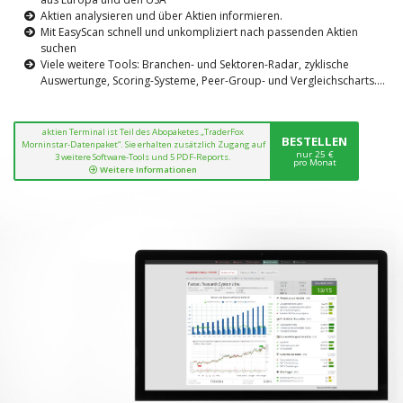
Aktien analysieren und über Aktien informieren.
Mit EasyScan schnell und unkompliziert nach passenden Aktien
suchen
Viele weitere Tools: Branchen- und Sektoren-Radar, zyklische
Auswertunge, Scoring-Systeme, Peer-Group- und Vergleichscharts....
aktien Terminal ist Teil des Abopaketes „TraderFox
BESTELLEN
Morninstar-Datenpaket“. Sie erhalten zusätzlich Zugang auf
nur 25 €
3 weitere Software-Tools und 5 PDF-Reports.
pro Monat
Weitere Informationen