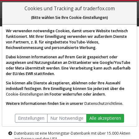
REGIS-
Cookies und Tracking auf traderfox.com
TRIEREN
(Bitte wählen Sie Ihre Cookie-Einstellungen)
Graphs
Explorer
Sector
Scan
Visual
Historie
Macro
Wir verwenden notwendige Cookies, damit unsere Website technisch
funktioniert. Mit Ihrer Einwilligung verwenden wir außerdem Dienste
von Partnern, z. B. für eingebettete YouTube-Videos,
Diese Funktion ist nur für
Reichweitenmessung und personalisierte Werbung.
Premium-Kunden verfügbar
Dabei können Informationen auf Ihrem Gerät gespeichert oder
ausgelesen und Nutzungsdaten an Drittanbieter wie Google/YouTube
oder Meta übermittelt werden. Eine Verarbeitung kann auch außerhalb
der EU/des EWR stattfinden.
Sie können alle Dienste akzeptieren, ablehnen oder Ihre Auswahl
individuell festlegen. Ihre Einwilligung können Sie jederzeit über die
Cookie-Einstellungen
im Footer widerrufen oder ändern.
AKTIEN-TERMINAL
Weitere Informationen finden Sie in unserer
Datenschutzrichtlinie
.
Die Aktienanalyse-Plattform von
Einstellungen
Nur Notwendige
Alle akzeptieren
TraderFox
Datenbasis ist eine Morningstar-Datenbank mit über 15.000 Aktien
aus Europa und den USA