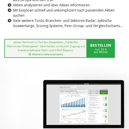
Aktien analysieren und über Aktien informieren.
Mit EasyScan schnell und unkompliziert nach passenden Aktien
suchen
Viele weitere Tools: Branchen- und Sektoren-Radar, zyklische
Auswertunge, Scoring-Systeme, Peer-Group- und Vergleichscharts....
aktien Terminal ist Teil des Abopaketes „TraderFox
BESTELLEN
Morninstar-Datenpaket“. Sie erhalten zusätzlich Zugang auf
nur 25 €
3 weitere Software-Tools und 5 PDF-Reports.
pro Monat
Weitere Informationen