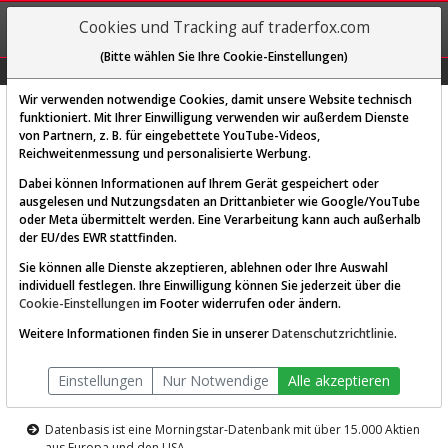
REGIS-
Cookies und Tracking auf traderfox.com
TRIEREN
(Bitte wählen Sie Ihre Cookie-Einstellungen)
Graphs
Explorer
Sector
Scan
Visual
Historie
Macro
Wir verwenden notwendige Cookies, damit unsere Website technisch
funktioniert. Mit Ihrer Einwilligung verwenden wir außerdem Dienste
von Partnern, z. B. für eingebettete YouTube-Videos,
Diese Funktion ist nur für
Reichweitenmessung und personalisierte Werbung.
Premium-Kunden verfügbar
Dabei können Informationen auf Ihrem Gerät gespeichert oder
ausgelesen und Nutzungsdaten an Drittanbieter wie Google/YouTube
oder Meta übermittelt werden. Eine Verarbeitung kann auch außerhalb
der EU/des EWR stattfinden.
Sie können alle Dienste akzeptieren, ablehnen oder Ihre Auswahl
individuell festlegen. Ihre Einwilligung können Sie jederzeit über die
Cookie-Einstellungen
im Footer widerrufen oder ändern.
AKTIEN-TERMINAL
Weitere Informationen finden Sie in unserer
Datenschutzrichtlinie
.
Die Aktienanalyse-Plattform von
Einstellungen
Nur Notwendige
Alle akzeptieren
TraderFox
Datenbasis ist eine Morningstar-Datenbank mit über 15.000 Aktien
aus Europa und den USA