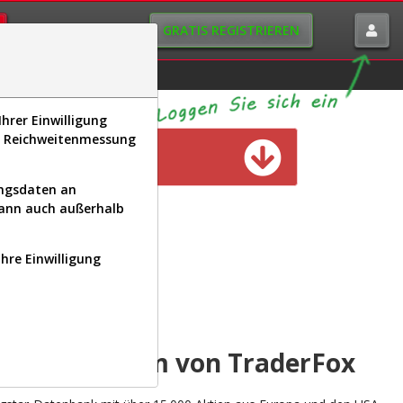
GRATIS REGISTRIEREN
istorie
Macro-View
hrer Einwilligung
s, Reichweitenmessung
n verfügbar
ungsdaten an
kann auch außerhalb
Ihre Einwilligung
INAL
yse-Plattform von TraderFox