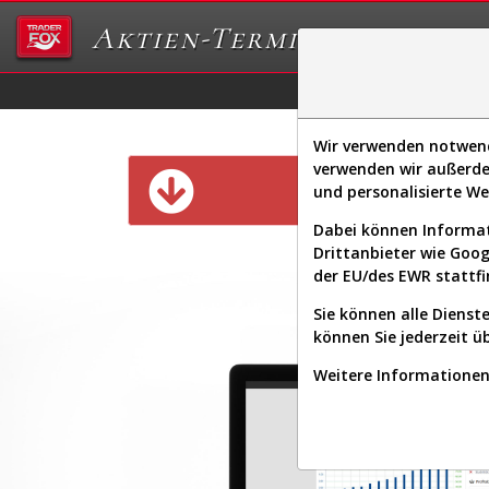
Aktien-Terminal
Daten/Graphs
Ex
Wir verwenden notwendi
verwenden wir außerde
Diese Funk
und personalisierte W
Dabei können Informat
Drittanbieter wie Goo
der EU/des EWR stattfi
Sie können alle Dienste
können Sie jederzeit ü
Weitere Informationen 