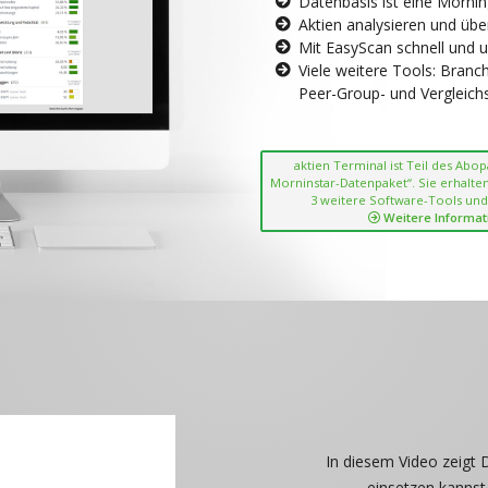
Datenbasis ist eine Morni
Aktien analysieren und übe
Mit EasyScan schnell und 
Viele weitere Tools: Bran
Peer-Group- und Vergleichsc
aktien Terminal ist Teil des Abo
Morninstar-Datenpaket“. Sie erhalten
3 weitere Software-Tools und
Weitere Informat
In diesem Video zeigt 
einsetzen kannst