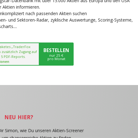
ngstar-Datenbank mit über 15.000 Aktien aus Europa und den USA
r Aktien informieren.
unkompliziert nach passenden Aktien suchen
chen- und Sektoren-Radar, zyklische Auswertunge, Scoring-Systeme,
harts....
paketes „TraderFox
BESTELLEN
 zusätzlich Zugang auf
nur 25 €
 5 PDF-Reports.
pro Monat
ionen
NEU HIER?
Dir Simon, wie Du unseren Aktien-Screener
, um chancenreiche Aktien zu finden.