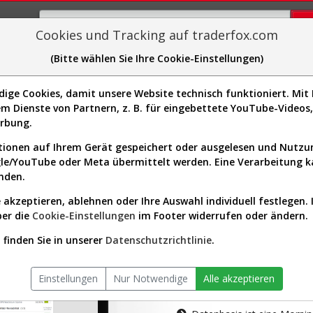
Cookies und Tracking auf traderfox.com
(Bitte wählen Sie Ihre Cookie-Einstellungen)
plorer
Sector-Spider
Easy-Scan
Visualizations
H
ge Cookies, damit unsere Website technisch funktioniert. Mit I
m Dienste von Partnern, z. B. für eingebettete YouTube-Video
tion ist nur für Premium-Kunde
erbung.
ionen auf Ihrem Gerät gespeichert oder ausgelesen und Nutz
gle/YouTube oder Meta übermittelt werden. Eine Verarbeitung 
nden.
 akzeptieren, ablehnen oder Ihre Auswahl individuell festlegen. 
ber die
Cookie-Einstellungen
im Footer widerrufen oder ändern.
AKTIEN-TERM
finden Sie in unserer
Datenschutzrichtlinie
.
Die Aktienanal
Einstellungen
Nur Notwendige
Alle akzeptieren