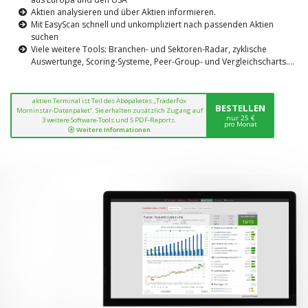
Aktien analysieren und über Aktien informieren.
Mit EasyScan schnell und unkompliziert nach passenden Aktien
suchen
Viele weitere Tools: Branchen- und Sektoren-Radar, zyklische
Auswertunge, Scoring-Systeme, Peer-Group- und Vergleichscharts....
aktien Terminal ist Teil des Abopaketes „TraderFox
BESTELLEN
Morninstar-Datenpaket“. Sie erhalten zusätzlich Zugang auf
nur 25 €
3 weitere Software-Tools und 5 PDF-Reports.
pro Monat
Weitere Informationen