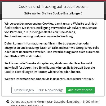
REGIS-
Cookies und Tracking auf traderfox.com
TRIEREN
(Bitte wählen Sie Ihre Cookie-Einstellungen)
Graphs
Explorer
Sector
Scan
Visual
Historie
Macro
Wir verwenden notwendige Cookies, damit unsere Website technisch
funktioniert. Mit Ihrer Einwilligung verwenden wir außerdem Dienste
von Partnern, z. B. für eingebettete YouTube-Videos,
Diese Funktion ist nur für
Reichweitenmessung und personalisierte Werbung.
Premium-Kunden verfügbar
Dabei können Informationen auf Ihrem Gerät gespeichert oder
ausgelesen und Nutzungsdaten an Drittanbieter wie Google/YouTube
oder Meta übermittelt werden. Eine Verarbeitung kann auch außerhalb
der EU/des EWR stattfinden.
Sie können alle Dienste akzeptieren, ablehnen oder Ihre Auswahl
individuell festlegen. Ihre Einwilligung können Sie jederzeit über die
Cookie-Einstellungen
im Footer widerrufen oder ändern.
AKTIEN-TERMINAL
Weitere Informationen finden Sie in unserer
Datenschutzrichtlinie
.
Die Aktienanalyse-Plattform von
Einstellungen
Nur Notwendige
Alle akzeptieren
TraderFox
Datenbasis ist eine Morningstar-Datenbank mit über 15.000 Aktien
aus Europa und den USA