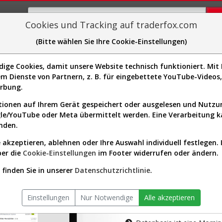
Cookies und Tracking auf traderfox.com
(Bitte wählen Sie Ihre Cookie-Einstellungen)
plorer
Sector-Spider
Easy-Scan
Visualizations
H
ge Cookies, damit unsere Website technisch funktioniert. Mit I
m Dienste von Partnern, z. B. für eingebettete YouTube-Video
tion ist nur für Premium-Kunde
erbung.
ionen auf Ihrem Gerät gespeichert oder ausgelesen und Nutz
gle/YouTube oder Meta übermittelt werden. Eine Verarbeitung 
nden.
 akzeptieren, ablehnen oder Ihre Auswahl individuell festlegen. 
ber die
Cookie-Einstellungen
im Footer widerrufen oder ändern.
AKTIEN-TERM
finden Sie in unserer
Datenschutzrichtlinie
.
Die Aktienanal
Einstellungen
Nur Notwendige
Alle akzeptieren