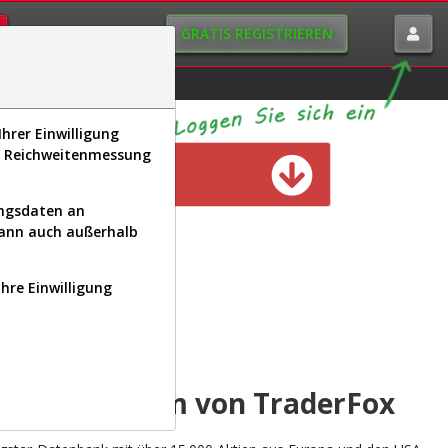
GRATIS REGISTRIEREN
istorie
Macro-View
hrer Einwilligung
s, Reichweitenmessung
n verfügbar
ungsdaten an
kann auch außerhalb
Ihre Einwilligung
INAL
yse-Plattform von TraderFox