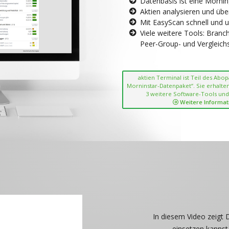
Datenbasis ist eine Morni
Aktien analysieren und übe
Mit EasyScan schnell und 
Viele weitere Tools: Bran
Peer-Group- und Vergleichsc
aktien Terminal ist Teil des Abo
Morninstar-Datenpaket“. Sie erhalten
3 weitere Software-Tools und
Weitere Informat
In diesem Video zeigt 
einsetzen kannst