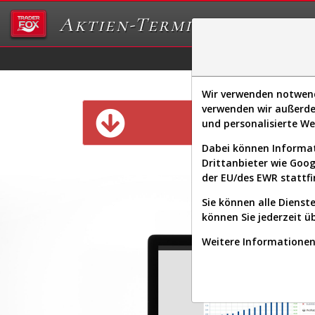
Aktien-Terminal
Daten/Graphs
Ex
Wir verwenden notwendi
verwenden wir außerde
Diese Funk
und personalisierte W
Dabei können Informat
Drittanbieter wie Goo
der EU/des EWR stattfi
Sie können alle Dienste
können Sie jederzeit ü
Weitere Informationen 