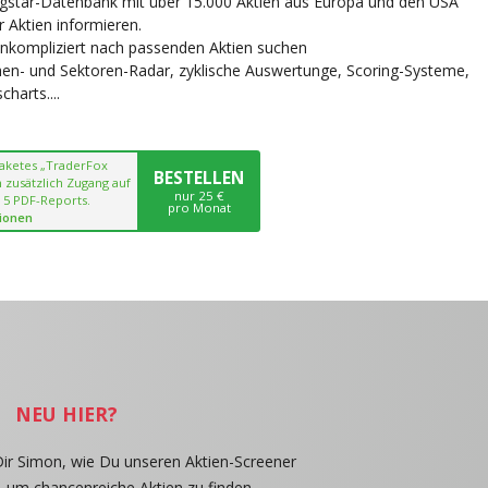
ngstar-Datenbank mit über 15.000 Aktien aus Europa und den USA
r Aktien informieren.
unkompliziert nach passenden Aktien suchen
chen- und Sektoren-Radar, zyklische Auswertunge, Scoring-Systeme,
harts....
paketes „TraderFox
BESTELLEN
 zusätzlich Zugang auf
nur 25 €
 5 PDF-Reports.
pro Monat
ionen
NEU HIER?
Dir Simon, wie Du unseren Aktien-Screener
, um chancenreiche Aktien zu finden.