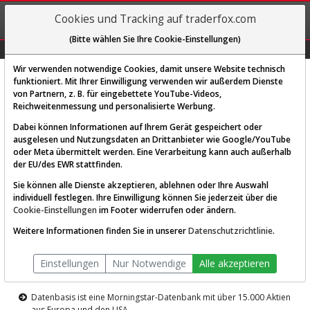
REGIS-
Cookies und Tracking auf traderfox.com
TRIEREN
(Bitte wählen Sie Ihre Cookie-Einstellungen)
Graphs
Explorer
Sector
Scan
Visual
Historie
Macro
Wir verwenden notwendige Cookies, damit unsere Website technisch
funktioniert. Mit Ihrer Einwilligung verwenden wir außerdem Dienste
von Partnern, z. B. für eingebettete YouTube-Videos,
Diese Funktion ist nur für
Reichweitenmessung und personalisierte Werbung.
Premium-Kunden verfügbar
Dabei können Informationen auf Ihrem Gerät gespeichert oder
ausgelesen und Nutzungsdaten an Drittanbieter wie Google/YouTube
oder Meta übermittelt werden. Eine Verarbeitung kann auch außerhalb
der EU/des EWR stattfinden.
Sie können alle Dienste akzeptieren, ablehnen oder Ihre Auswahl
individuell festlegen. Ihre Einwilligung können Sie jederzeit über die
Cookie-Einstellungen
im Footer widerrufen oder ändern.
AKTIEN-TERMINAL
Weitere Informationen finden Sie in unserer
Datenschutzrichtlinie
.
Die Aktienanalyse-Plattform von
Einstellungen
Nur Notwendige
Alle akzeptieren
TraderFox
Datenbasis ist eine Morningstar-Datenbank mit über 15.000 Aktien
aus Europa und den USA