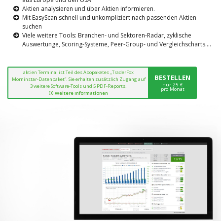
Aktien analysieren und über Aktien informieren.
Mit EasyScan schnell und unkompliziert nach passenden Aktien
suchen
Viele weitere Tools: Branchen- und Sektoren-Radar, zyklische
Auswertunge, Scoring-Systeme, Peer-Group- und Vergleichscharts....
aktien Terminal ist Teil des Abopaketes „TraderFox
BESTELLEN
Morninstar-Datenpaket“. Sie erhalten zusätzlich Zugang auf
nur 25 €
3 weitere Software-Tools und 5 PDF-Reports.
pro Monat
Weitere Informationen