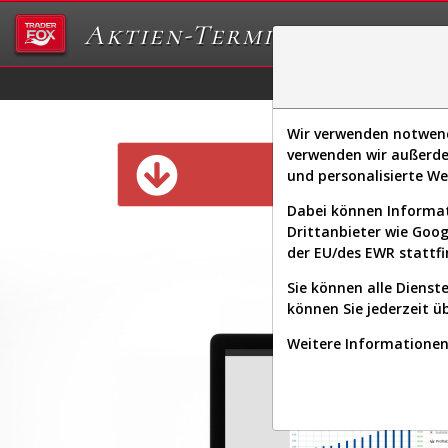
Aktien-Terminal
Daten/Graphs
Ex
Wir verwenden notwendi
verwenden wir außerde
Diese Funk
und personalisierte W
Dabei können Informat
Drittanbieter wie Goo
der EU/des EWR stattfi
Sie können alle Dienste
können Sie jederzeit ü
Weitere Informationen 