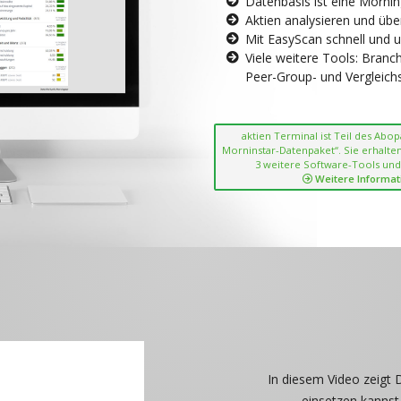
Datenbasis ist eine Morni
Aktien analysieren und übe
Mit EasyScan schnell und 
Viele weitere Tools: Bran
Peer-Group- und Vergleichsc
aktien Terminal ist Teil des Abo
Morninstar-Datenpaket“. Sie erhalten
3 weitere Software-Tools und
Weitere Informat
In diesem Video zeigt 
einsetzen kannst