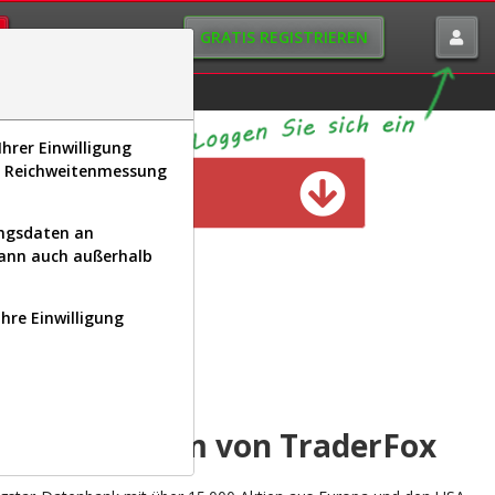
GRATIS REGISTRIEREN
istorie
Macro-View
hrer Einwilligung
s, Reichweitenmessung
n verfügbar
ungsdaten an
kann auch außerhalb
Ihre Einwilligung
INAL
yse-Plattform von TraderFox