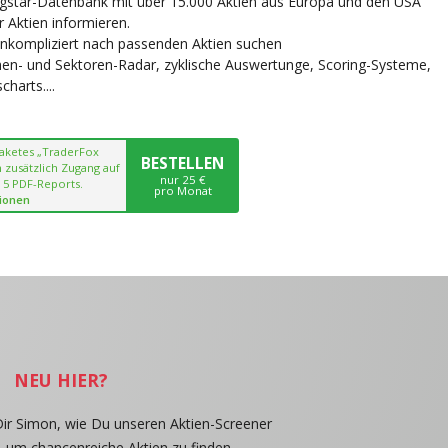
ngstar-Datenbank mit über 15.000 Aktien aus Europa und den USA
r Aktien informieren.
unkompliziert nach passenden Aktien suchen
chen- und Sektoren-Radar, zyklische Auswertunge, Scoring-Systeme,
harts....
paketes „TraderFox
BESTELLEN
 zusätzlich Zugang auf
nur 25 €
 5 PDF-Reports.
pro Monat
ionen
NEU HIER?
Dir Simon, wie Du unseren Aktien-Screener
, um chancenreiche Aktien zu finden.