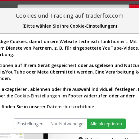
Cookies und Tracking auf traderfox.com
(Bitte wählen Sie Ihre Cookie-Einstellungen)
plorer
Sector-Spider
Easy-Scan
Visualizations
H
ge Cookies, damit unsere Website technisch funktioniert. Mit I
m Dienste von Partnern, z. B. für eingebettete YouTube-Video
tion ist nur für Premium-Kunde
erbung.
ionen auf Ihrem Gerät gespeichert oder ausgelesen und Nutz
gle/YouTube oder Meta übermittelt werden. Eine Verarbeitung 
nden.
 akzeptieren, ablehnen oder Ihre Auswahl individuell festlegen. 
ber die
Cookie-Einstellungen
im Footer widerrufen oder ändern.
AKTIEN-TERM
finden Sie in unserer
Datenschutzrichtlinie
.
Die Aktienanal
Einstellungen
Nur Notwendige
Alle akzeptieren